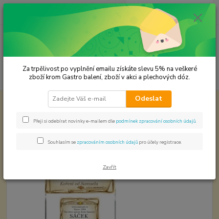
0
ks
CZK
za
0,00 Kč
Menu
Za trpělivost po vyplnění emailu získáte slevu 5% na veškeré
Hledat
zboží krom Gastro balení, zboží v akci a plechových dóz.
Odeslat
Úvod
Koření od Samuela podle způsobu použití
Čubrica mletá
Čubrica mletá
Přeji si odebírat novinky e-mailem dle
podmínek zpracování osobních údajů
.
Souhlasím se
zpracováním osobních údajů
pro účely registrace.
Zavřít