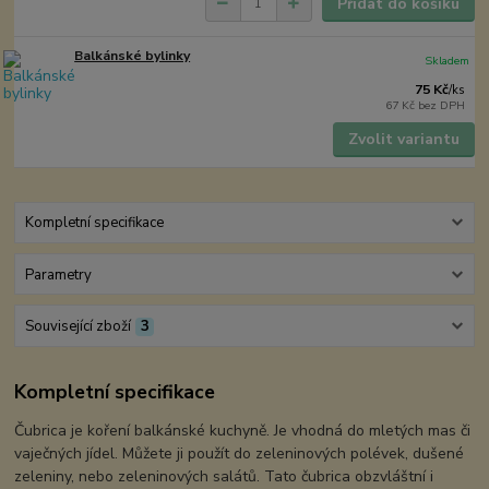
Přidat do košíku
Balkánské bylinky
Skladem
75 Kč
/
ks
67 Kč
bez DPH
Zvolit variantu
Kompletní specifikace
Parametry
Související zboží
3
Kompletní specifikace
Čubrica je koření balkánské kuchyně. Je vhodná do mletých mas či
vaječných jídel. Můžete ji použít do zeleninových polévek, dušené
zeleniny, nebo zeleninových salátů. Tato čubrica obzvláštní i