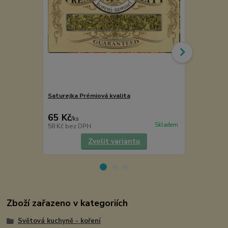
Saturejka Prémiová kvalita
Mlýnek na pe
VÝPRODEJ
65 Kč
145 Kč
/
ks
/
ks
Skladem
58 Kč
bez DPH
120 Kč
bez 
Zvolit variantu
Zboží zařazeno v kategoriích
Světová kuchyně - koření