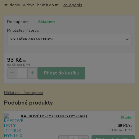
studenou kuchyni, hrubší do ml...
celý popis
Dostupnost
Skladem
Množstevní slevy:
93 Kč
/
ks
83 Kč
bez DPH
Přidat do košíku
Hlídat cenu / dostupnost
Podobné produkty
KAFROVÉ LISTY (CITRUS HYSTRIX)
Skladem
35 Kč
/
ks
31 Kč
bez DPH