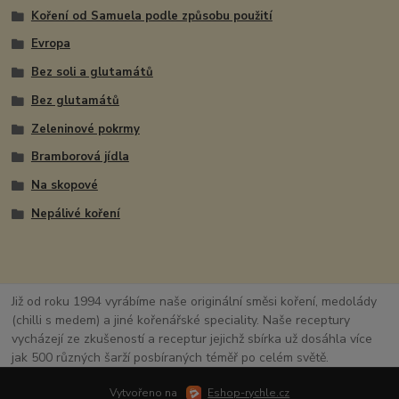
Koření od Samuela podle způsobu použití
Evropa
Bez soli a glutamátů
Bez glutamátů
Zeleninové pokrmy
Bramborová jídla
Na skopové
Nepálivé koření
Již od roku 1994 vyrábíme naše originální směsi koření, medolády
(chilli s medem) a jiné kořenářské speciality. Naše receptury
vycházejí ze zkušeností a receptur jejichž sbírka už dosáhla více
jak 500 různých šarží posbíraných téměř po celém světě.
Vytvořeno na
Eshop-rychle.cz