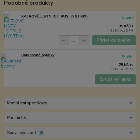
Podobné produkty
KAFROVÉ LISTY (CITRUS HYSTRIX)
Skladem
35 Kč
/
ks
31 Kč
bez DPH
Přidat do košíku
Balkánské bylinky
Skladem
75 Kč
/
ks
67 Kč
bez DPH
Zvolit variantu
Kompletní specifikace
Parametry
Související zboží
3