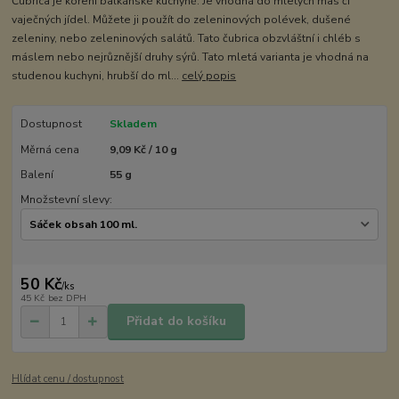
Čubrica je koření balkánské kuchyně. Je vhodná do mletých mas či
vaječných jídel. Můžete ji použít do zeleninových polévek, dušené
zeleniny, nebo zeleninových salátů. Tato čubrica obzvláštní i chléb s
máslem nebo nejrůznější druhy sýrů. Tato mletá varianta je vhodná na
studenou kuchyni, hrubší do ml...
celý popis
Dostupnost
Skladem
Měrná cena
9,09 Kč / 10 g
Balení
55 g
Množstevní slevy:
50 Kč
/
ks
45 Kč
bez DPH
Přidat do košíku
Hlídat cenu / dostupnost