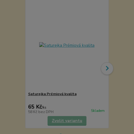
Saturejka Prémiová kvalita
Mlýnek na pe
VÝPRODEJ
65 Kč
145 Kč
/
ks
/
ks
Skladem
58 Kč
bez DPH
120 Kč
bez 
Zvolit variantu