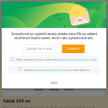
0
ks
CZK
za
0,00 Kč
Menu
Za trpělivost po vyplnění emailu získáte slevu 5% na veškeré
Hledat
zboží krom Gastro balení, zboží v akci a plechových dóz.
Odeslat
Úvod
Koření od Samuela podle způsobu použití
Čubrica mletá
Čubrica mletá
Přeji si odebírat novinky e-mailem dle
podmínek zpracování osobních údajů
.
Souhlasím se
zpracováním osobních údajů
pro účely registrace.
Zavřít
Sáček 100 ml