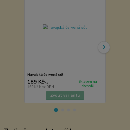
Havajská červená sůl
Havajská ze
189 Kč
189 Kč
Skladem na
/
ks
/
ks
obchodě
169 Kč
bez DPH
169 Kč
bez 
Zvolit variantu