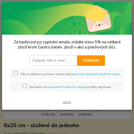
0
ks
CZK
za
0,00 Kč
Menu
Za trpělivost po vyplnění emailu získáte slevu 5% na veškeré
Hledat
zboží krom Gastro balení, zboží v akci a plechových dóz.
Odeslat
Úvod
Plechové dózy - kořenky
Čtyři kořenky v jednom
Čtyři kořenky v jednom
Přeji si odebírat novinky e-mailem dle
podmínek zpracování osobních údajů
.
Souhlasím se
zpracováním osobních údajů
pro účely registrace.
Zavřít
6x20 cm - složené do jednoho