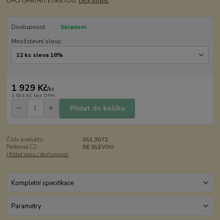
CHCI OPATŘIT ETIKETOU:
celý popis
Dostupnost
Skladem
Množstevní slevy:
1 929 Kč
/
ks
1 594 Kč
bez DPH
Přidat do košíku
Číslo produktu:
051,3072
Poštovné CZ:
SE SLEVOU
Hlídat cenu / dostupnost
Kompletní specifikace
Parametry