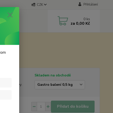
Přihlášení
CZK
0
ks
za
0,00 Kč
krom
tupnost
Skladem na obchodě
žstevní slevy:
9 Kč
/
ks
Přidat do košíku
 Kč
bez DPH