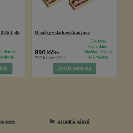
0 85 1 ,45
Omáčky v dárkové bedýnce
Dočasně
vyprodáno.
890 Kč
kladem na
Naskladnění cca
/
ks
obchodě
1-2 měsíce.
795 Kč
bez DPH
šíku
Zvolit variantu
kopové
Středně pálivé