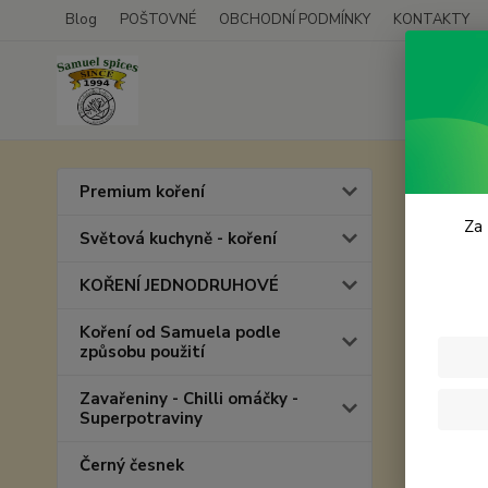
Blog
POŠTOVNÉ
OBCHODNÍ PODMÍNKY
KONTAKTY
Úvod
C
Premium koření
Chil
Za 
Světová kuchyně - koření
KOŘENÍ JEDNODRUHOVÉ
Koření od Samuela podle
způsobu použití
Zavařeniny - Chilli omáčky -
Superpotraviny
Černý česnek