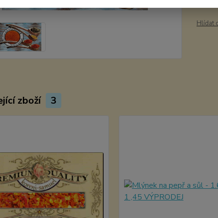
Hlídat 
jící zboží
3