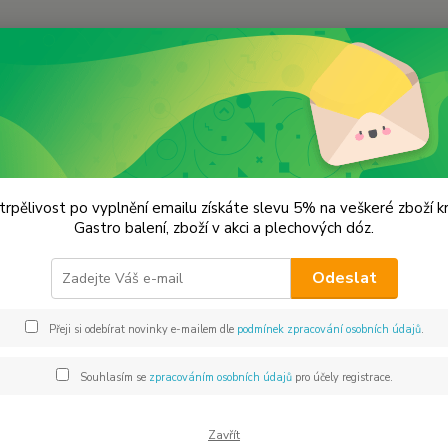
Hledat
hilli svět papriček
Chilli papričky mleté
li papričky mleté
trpělivost po vyplnění emailu získáte slevu 5% na veškeré zboží 
Gastro balení, zboží v akci a plechových dóz.
Odeslat
Dos
Přeji si odebírat novinky e-mailem dle
podmínek zpracování osobních údajů
.
Mno
Souhlasím se
zpracováním osobních údajů
pro účely registrace.
19
178
Zavřít