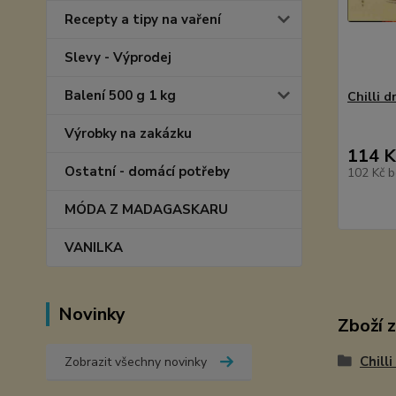
Recepty a tipy na vaření
Slevy - Výprodej
Balení 500 g 1 kg
Chilli d
Výrobky na zakázku
114 K
Ostatní - domácí potřeby
102 Kč
b
MÓDA Z MADAGASKARU
VANILKA
Novinky
Zboží 
Chill
Zobrazit všechny novinky