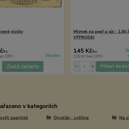
rcené vločky
Mlýnek na pepř a sůl - 1.60 3
VÝPRODEJ
č
145 Kč
S
/
ks
/
ks
Skladem
ez DPH
120 Kč
bez DPH
Zvolit variantu
Přidat do ko
zařazeno v kategoriích
i svět papriček
Divočák - zvěřina
Na s