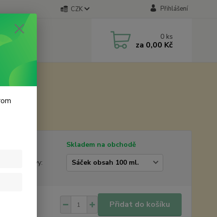
Přihlášení
CZK
0
ks
za
0,00 Kč
krom
tupnost
Skladem na obchodě
žstevní slevy:
 Kč
/
ks
Přidat do košíku
Kč
bez DPH