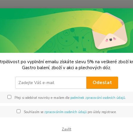
Hledat
hilli svět papriček
Chilli papričky mleté
li papričky mleté
trpělivost po vyplnění emailu získáte slevu 5% na veškeré zboží 
Gastro balení, zboží v akci a plechových dóz.
Odeslat
Dos
Přeji si odebírat novinky e-mailem dle
podmínek zpracování osobních údajů
.
Mno
Souhlasím se
zpracováním osobních údajů
pro účely registrace.
35
31 
Zavřít