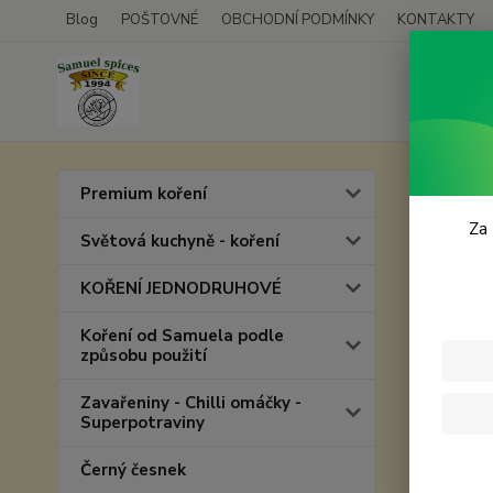
Blog
POŠTOVNÉ
OBCHODNÍ PODMÍNKY
KONTAKTY
Úvod
C
Premium koření
Chil
Za 
Světová kuchyně - koření
KOŘENÍ JEDNODRUHOVÉ
Koření od Samuela podle
způsobu použití
Zavařeniny - Chilli omáčky -
Superpotraviny
Černý česnek