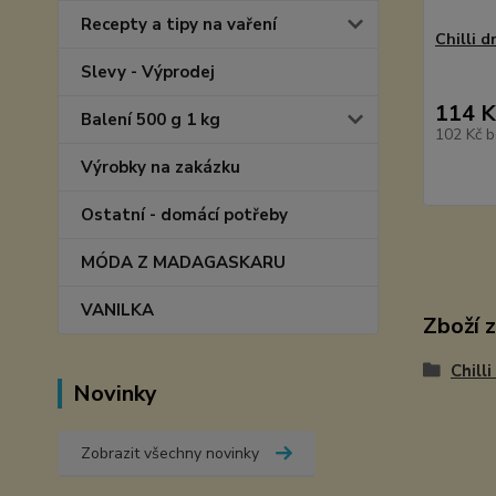
Recepty a tipy na vaření
Chilli d
Slevy - Výprodej
114 K
Balení 500 g 1 kg
102 Kč
b
Výrobky na zakázku
Ostatní - domácí potřeby
MÓDA Z MADAGASKARU
VANILKA
Zboží 
Chill
Novinky
Zobrazit všechny novinky