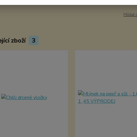
Hlídat 
jící zboží
3