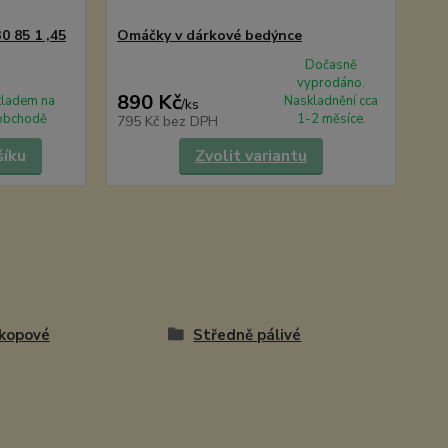
0 85 1 ,45
Omáčky v dárkové bedýnce
Dočasně
vyprodáno.
890 Kč
kladem na
Naskladnění cca
/
ks
obchodě
1-2 měsíce.
795 Kč
bez DPH
šíku
Zvolit variantu
kopové
Středně pálivé