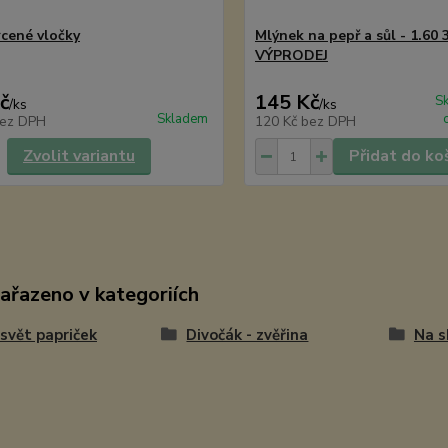
rcené vločky
Mlýnek na pepř a sůl - 1.60 3
VÝPRODEJ
č
145 Kč
S
/
ks
/
ks
Skladem
ez DPH
120 Kč
bez DPH
Zvolit variantu
Přidat do ko
zařazeno v kategoriích
i svět papriček
Divočák - zvěřina
Na s