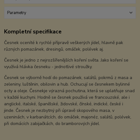
Parametry
Kompletní specifikace
Česnek oceníté k rychlé přípravě veškerých jídel, hlavně pak
různých pomazánek, dresingů, omáček, polévek aj.
Česnek je jedno z nejrozšířenějších koření světa. Jako koření se
využívá hlávka česneku - jednotlivé stroužky.
Česnek se výborně hodí do pomazánek, salátů, pokrmů z masa a
zeleniny, luštěnin, obilovin a hub. Ochucují se česnekem bylinné
octy a oleje. Česnekje výrazná pochutina, která se uplatňuje snad
v každé kuchyni. Hodně se česnek používá ve francouzské, ale i
anglické, italské, španělské, židovské, čínské, indické, české i
jinde. Česnek je nezbytný při úpravě skopového masa, v
uzeninách, v karbanátcích, do omáček, majonéz, salátů, polévek,
při domácích zabijačkách, do bramborových jídel.