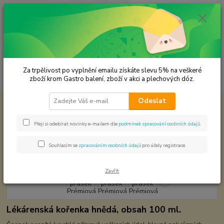
0
ks
CZK
za
0,00 Kč
Menu
Za trpělivost po vyplnění emailu získáte slevu 5% na veškeré
Hledat
zboží krom Gastro balení, zboží v akci a plechových dóz.
Odeslat
Úvod
Premium koření
Česnek prášek Prémiová kvalita
Česnek prášek Prémiová kvalita
Přeji si odebírat novinky e-mailem dle
podmínek zpracování osobních údajů
.
Souhlasím se
zpracováním osobních údajů
pro účely registrace.
Zavřít
Lékárenská kořenka hnědá, obsah 100 ml.