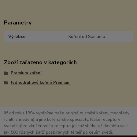
Parametry
Výrobce
Koření od Samuela
Zboží zařazeno v kategoriích
Premium koření
Jednodruhové koření Premium
Již od roku 1994 vyrábíme naše originální směsi koření, medolády
(chilli s medem) a jiné kořenářské speciality. Naše receptury
vycházejí ze zkušeností a receptur jejichž sbírka už dosáhla více
jak 500 různých šarží posbíraných téměř po celém světě.