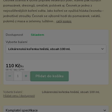
Česnek oceníté k rychlé přípravě veškerých jídel, hlavně pak různých
pomazánek, dresingů, omáček, polévek aj. Česnek je jedno z
nejrozšířenějších koření světa. Jako koření se využívá hlávka česneku -
jednotlivé stroužky. Česnek se výborně hodí do pomazánek, salátů,
pokrmů z masa a zeleniny, luštěnin...
celý popis
Dostupnost
Skladem
Vyberte balení
110 Kč
/
ks
98 Kč
bez DPH
Přidat do košíku
Vyberte balení:
Lékárenská kořenka hnědá, obsah 100 ml.
Hlídat cenu / dostupnost
Kompletní specifikace