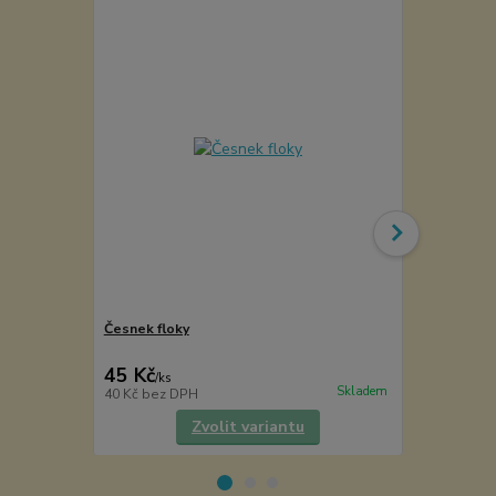
Česnek floky
Babiččino ku
45 Kč
70 Kč
/
ks
/
ks
Skladem
40 Kč
bez DPH
63 Kč
bez D
Zvolit variantu