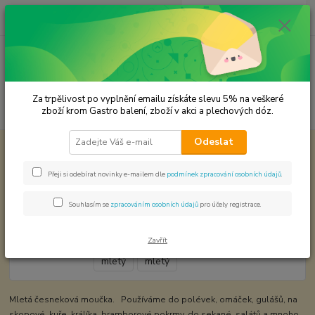
0
ks
CZK
za
0,00 Kč
Menu
Za trpělivost po vyplnění emailu získáte slevu 5% na veškeré
Hledat
zboží krom Gastro balení, zboží v akci a plechových dóz.
Odeslat
Úvod
KOŘENÍ JEDNODRUHOVÉ
Česnek mletý
Česnek mletý
Přeji si odebírat novinky e-mailem dle
podmínek zpracování osobních údajů
.
Souhlasím se
zpracováním osobních údajů
pro účely registrace.
Zavřít
Mletá česneková moučka. Používáme do polévek, omáček, gulášů, na
skopové, kuře, králíka, bramborové pokrmy, do sekané, salátů a mnoho