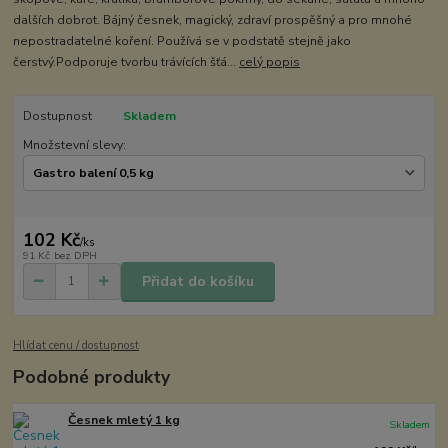
dalších dobrot. Bájný česnek, magický, zdraví prospěšný a pro mnohé
nepostradatelné koření. Používá se v podstatě stejně jako
čerstvý.Podporuje tvorbu trávících šťá...
celý popis
Dostupnost
Skladem
Množstevní slevy:
102 Kč
/
ks
91 Kč
bez DPH
Přidat do košíku
Hlídat cenu / dostupnost
Podobné produkty
Česnek mletý 1 kg
Skladem