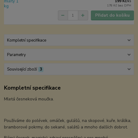
199 Kč
/
ks
178 Kč
bez DPH
Přidat do košíku
Kompletní specifikace
Parametry
Související zboží
3
Kompletní specifikace
Mletá česneková moučka.
Používáme do polévek, omáček, gulášů, na skopové, kuře, králíka,
bramborové pokrmy, do sekané, salátů a mnoho dalších dobrot.
Bájný česnek, magický, zdraví prospěšný a pro mnohé