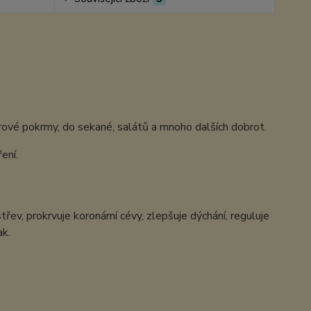
rové pokrmy, do sekané, salátů a mnoho dalších dobrot.
ení.
třev, prokrvuje koronární cévy, zlepšuje dýchání, reguluje
ak.