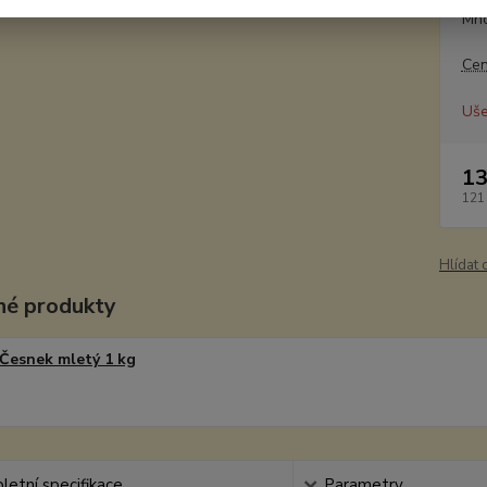
Mno
Cen
Uše
13
121
Hlídat 
é produkty
Česnek mletý 1 kg
etní specifikace
Parametry