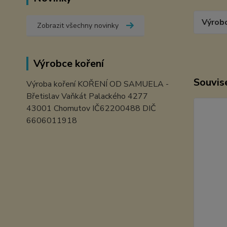
Výrob
Zobrazit všechny novinky
Výrobce koření
Souvise
Výroba koření KOŘENÍ OD SAMUELA -
Břetislav Vaňkát Palackého 4277
43001 Chomutov IČ62200488 DIČ
6606011918