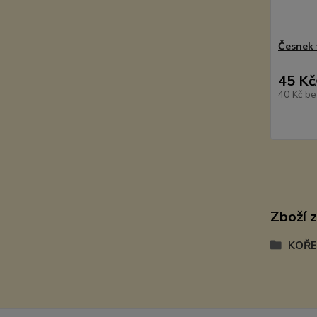
Česnek 
45 Kč
40 Kč
be
Zboží 
KOŘE