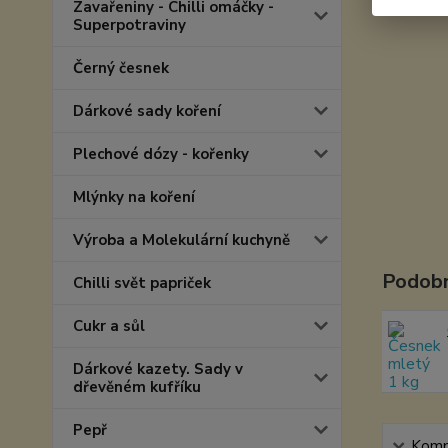
Zavařeniny - Chilli omáčky -
Superpotraviny
Černý česnek
Dárkové sady koření
Plechové dózy - kořenky
Mlýnky na koření
Výroba a Molekulární kuchyně
Podobn
Chilli svět papriček
Cukr a sůl
Dárkové kazety. Sady v
dřevěném kufříku
Pepř
Kompl