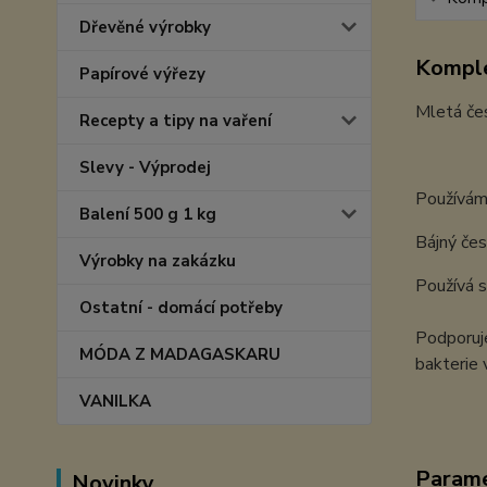
Dřevěné výrobky
Komple
Papírové výřezy
Mletá če
Recepty a tipy na vaření
Slevy - Výprodej
Používáme
Balení 500 g 1 kg
Bájný čes
Výrobky na zakázku
Používá s
Ostatní - domácí potřeby
Podporuje
MÓDA Z MADAGASKARU
bakterie 
VANILKA
Param
Novinky