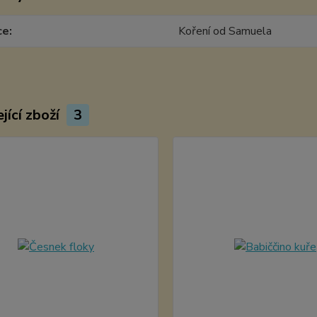
ce
Koření od Samuela
jící zboží
3