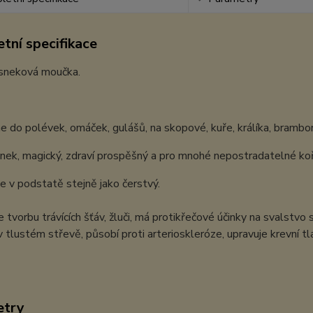
tní specifikace
sneková moučka.
 do polévek, omáček, gulášů, na skopové, kuře, králíka, brambo
nek, magický, zdraví prospěšný a pro mnohé nepostradatelné koř
e v podstatě stejně jako čerstvý.
 tvorbu trávících šťáv, žluči, má protikřečové účinky na svalstvo s
v tlustém střevě, působí proti arterioskleróze, upravuje krevní tl
etry