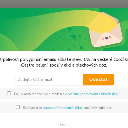
Hledat
KOŘENÍ JEDNODRUHOVÉ
Česnek mletý
ek mletý
trpělivost po vyplnění emailu získáte slevu 5% na veškeré zboží 
Gastro balení, zboží v akci a plechových dóz.
Mletá 
Odeslat
na sko
mnoho 
Přeji si odebírat novinky e-mailem dle
podmínek zpracování osobních údajů
.
mnohé 
čerstvý
Souhlasím se
zpracováním osobních údajů
pro účely registrace.
Dos
Zavřít