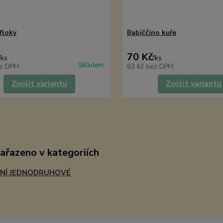
floky
Babiččino kuře
70 Kč
/
ks
/
ks
Skladem
z DPH
63 Kč
bez DPH
Zvolit variantu
Zvolit variantu
zařazeno v kategoriích
NÍ JEDNODRUHOVÉ