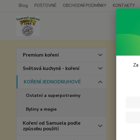
Blog
POŠTOVNÉ
OBCHODNÍ PODMÍNKY
KONTAKTY
Úvod
Premium koření
Česn
Za 
Světová kuchyně - koření
KOŘENÍ JEDNODRUHOVÉ
Ostatní a superpotraviny
Byliny a magie
Koření od Samuela podle
způsobu použití