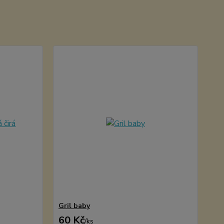
Gril baby
60 Kč
/
ks