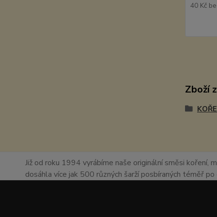
40 Kč
be
Zboží 
KOŘE
Již od roku 1994 vyrábíme naše originální směsi koření, m
dosáhla více jak 500 různých šarží posbíraných téměř p