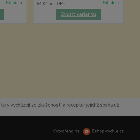
Skladem
Skladem
54 Kč
bez DPH
Zvolit variantu
ury vycházejí ze zkušeností a receptur jejichž sbírka už
Vytvořeno na
Eshop-rychle.cz