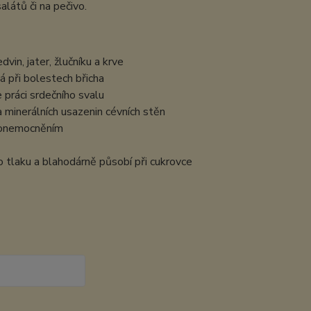
alátů či na pečivo.
vin, jater, žlučníku a krve
há při bolestech břicha
e práci srdečního svalu
a minerálních usazenin cévních stěn
m onemocněním
ho tlaku a blahodárně působí při cukrovce