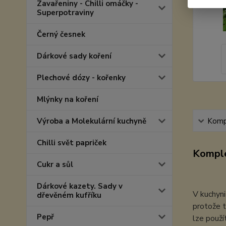
Zavařeniny - Chilli omáčky -
Superpotraviny
Černý česnek
Dárkové sady koření
Plechové dózy - kořenky
Mlýnky na koření
Výroba a Molekulární kuchyně
Kompl
Chilli svět papriček
Komple
Cukr a sůl
Dárkové kazety. Sady v
V kuchyni
dřevěném kufříku
protože t
Pepř
lze použí