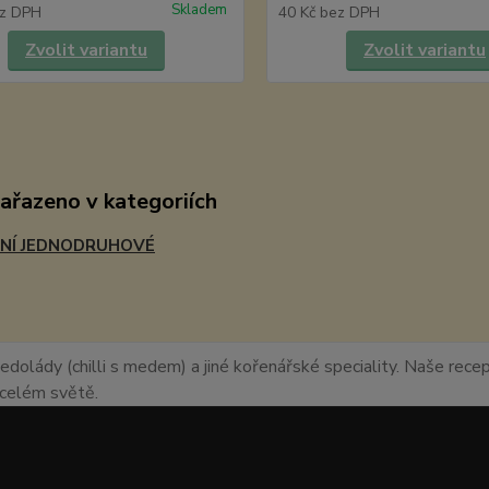
Skladem
z DPH
40 Kč
bez DPH
Zvolit variantu
Zvolit variantu
zařazeno v kategoriích
NÍ JEDNODRUHOVÉ
edolády (chilli s medem) a jiné kořenářské speciality. Naše recept
o celém světě.