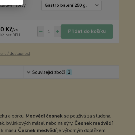
žstevní slevy:
0 Kč
/
ks
Přidat do košíku
 Kč
bez DPH
cenu / dostupnost
Související zboží
3
neku a pórku.
Medvědí česnek
se používá za studena,
nek, bylinkových másel nebo na sýry.
Česnek medvědí
i k masu.
Česnek medvědí
je výborným doplňkem