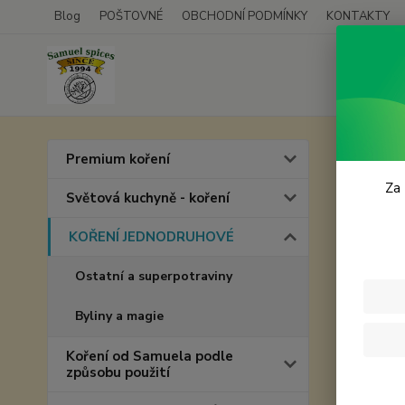
Blog
POŠTOVNÉ
OBCHODNÍ PODMÍNKY
KONTAKTY
Úvod
Premium koření
Česn
Za 
Světová kuchyně - koření
KOŘENÍ JEDNODRUHOVÉ
Ostatní a superpotraviny
Byliny a magie
Koření od Samuela podle
způsobu použití