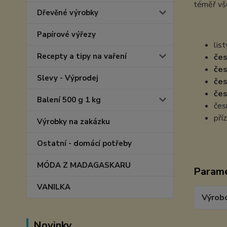
téměř vše
Dřevěné výrobky
Papírové výřezy
lis
Recepty a tipy na vaření
če
če
Slevy - Výprodej
če
če
Balení 500 g 1 kg
čes
pří
Výrobky na zakázku
Ostatní - domácí potřeby
MÓDA Z MADAGASKARU
Param
VANILKA
Výrob
Novinky