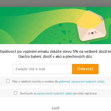
Hledat
KOŘENÍ JEDNODRUHOVÉ
Česnek medvědí
ek medvědí
trpělivost po vyplnění emailu získáte slevu 5% na veškeré zboží 
Gastro balení, zboží v akci a plechových dóz.
V kuchy
Odeslat
podobn
protože
Přeji si odebírat novinky e-mailem dle
podmínek zpracování osobních údajů
.
pomazá
použít 
Souhlasím se
zpracováním osobních údajů
pro účely registrace.
Dos
Zavřít