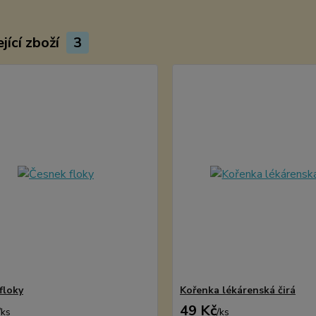
jící zboží
3
floky
Kořenka lékárenská čirá
49 Kč
/
ks
/
ks