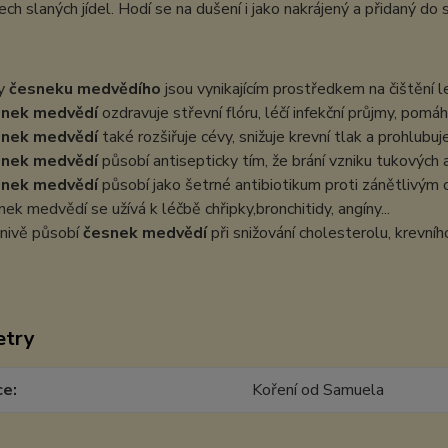
ch slaných jídel. Hodí se na dušení i jako nakrájený a přidaný do s
ty
česneku medvědího
jsou vynikajícím prostředkem na čištění led
snek medvědí
ozdravuje střevní flóru, léčí infekční průjmy, pomá
snek medvědí
také rozšiřuje cévy, snižuje krevní tlak a prohlubuj
snek medvědí
působí antisepticky tím, že brání vzniku tukových 
snek medvědí
působí jako šetrné antibiotikum proti zánětlivý
nek medvědí se užívá k léčbě chřipky,bronchitidy, angíny...
znivě působí
česnek medvědí
při snižování cholesterolu, krevní
etry
ce
Koření od Samuela