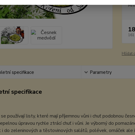
Mno
18
161
Hlídat 
etní specifikace
Parametry
tní specifikace
 se používají listy, které mají příjemnou vůni i chuť podobnou čes
epelnou úpravou rychle ztrácí chuť i vůni. Je výborný do pomazá
t i do zeleninových a těstovinových salátů, polévek, omáček ale 