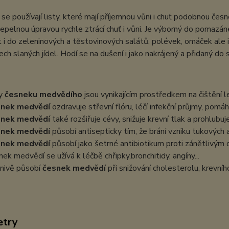
 se používají listy, které mají příjemnou vůni i chuť podobnou čes
epelnou úpravou rychle ztrácí chuť i vůni. Je výborný do pomazá
t i do zeleninových a těstovinových salátů, polévek, omáček ale 
ch slaných jídel. Hodí se na dušení i jako nakrájený a přidaný do s
ty
česneku medvědího
jsou vynikajícím prostředkem na čištění led
snek medvědí
ozdravuje střevní flóru, léčí infekční průjmy, pomá
snek medvědí
také rozšiřuje cévy, snižuje krevní tlak a prohlubuj
snek medvědí
působí antisepticky tím, že brání vzniku tukových 
snek medvědí
působí jako šetrné antibiotikum proti zánětlivý
nek medvědí se užívá k léčbě chřipky,bronchitidy, angíny...
znivě působí
česnek medvědí
při snižování cholesterolu, krevní
etry