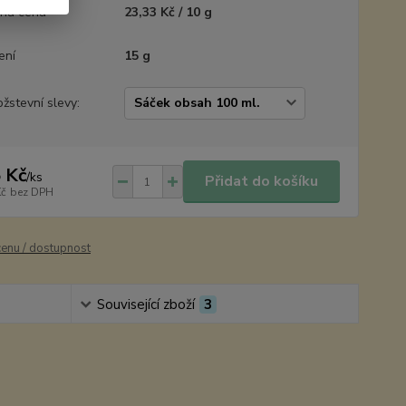
ná cena
23,33 Kč / 10 g
ení
15 g
žstevní slevy:
 Kč
/
ks
Přidat do košíku
Kč
bez DPH
cenu / dostupnost
Související zboží
3