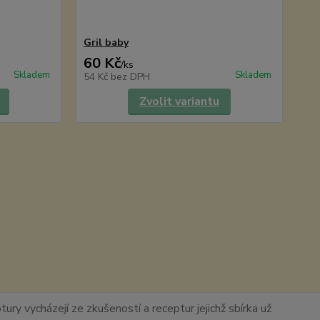
Gril baby
60 Kč
/
ks
Skladem
Skladem
54 Kč
bez DPH
Zvolit variantu
ury vycházejí ze zkušeností a receptur jejichž sbírka už