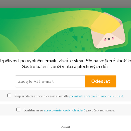
Hledat
KOŘENÍ JEDNODRUHOVÉ
Česnek medvědí
ek medvědí
trpělivost po vyplnění emailu získáte slevu 5% na veškeré zboží 
Gastro balení, zboží v akci a plechových dóz.
V kuchy
Odeslat
podobn
protože
Přeji si odebírat novinky e-mailem dle
podmínek zpracování osobních údajů
.
pomazá
použít 
Souhlasím se
zpracováním osobních údajů
pro účely registrace.
Dos
Zavřít