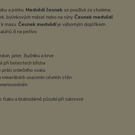
neku a pórku.
Medvědí česnek
se používá za studena,
nek, bylinkových másel nebo na sýry.
Česnek medvědí
i k masu.
Česnek medvědí
je výborným doplňkem
alátů či na pečivo.
vin, jater, žlučníku a krve
há při bolestech břicha
e práci srdečního svalu
a minerálních usazenin cévních stěn
m onemocněním
ho tlaku a blahodárně působí při cukrovce