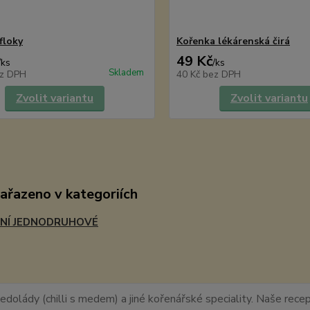
floky
Kořenka lékárenská čirá
49 Kč
/
ks
/
ks
Skladem
z DPH
40 Kč
bez DPH
Zvolit variantu
Zvolit variantu
zařazeno v kategoriích
NÍ JEDNODRUHOVÉ
edolády (chilli s medem) a jiné kořenářské speciality. Naše recept