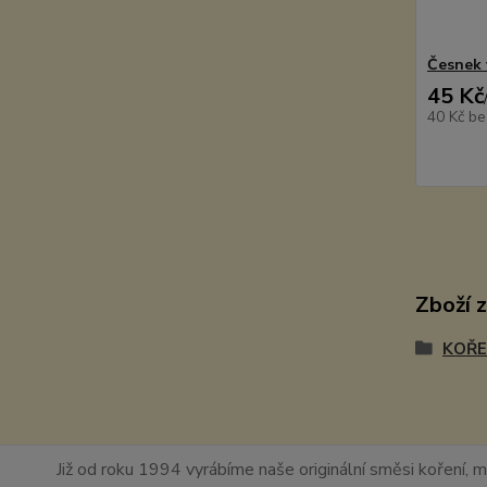
Česnek 
45 Kč
40 Kč
be
Zboží 
KOŘE
Již od roku 1994 vyrábíme naše originální směsi koření, m