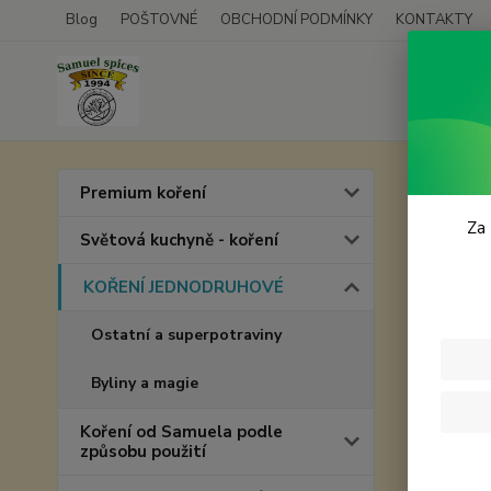
Blog
POŠTOVNÉ
OBCHODNÍ PODMÍNKY
KONTAKTY
Úvod
Premium koření
Česn
Za 
Světová kuchyně - koření
KOŘENÍ JEDNODRUHOVÉ
Ostatní a superpotraviny
Byliny a magie
Koření od Samuela podle
způsobu použití