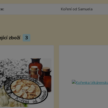
ce
Koření od Samuela
jící zboží
3