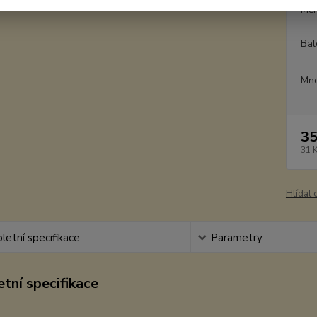
Měr
Bal
Mno
35
31 
Hlídat 
etní specifikace
Parametry
tní specifikace