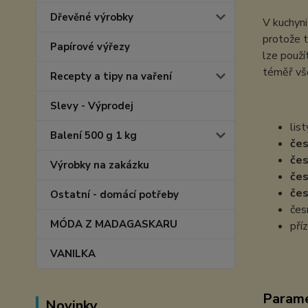
Dřevěné výrobky
V kuchyni
protože t
Papírové výřezy
lze použí
téměř vše
Recepty a tipy na vaření
Slevy - Výprodej
lis
Balení 500 g 1 kg
če
če
Výrobky na zakázku
če
če
Ostatní - domácí potřeby
čes
MÓDA Z MADAGASKARU
pří
VANILKA
Param
Novinky