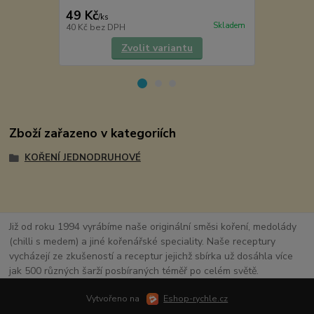
49 Kč
5 Kč
/
ks
/
ks
Skladem
40 Kč
bez DPH
4 Kč
bez DP
Zvolit variantu
Zboží zařazeno v kategoriích
KOŘENÍ JEDNODRUHOVÉ
Již od roku 1994 vyrábíme naše originální směsi koření, medolády
(chilli s medem) a jiné kořenářské speciality. Naše receptury
vycházejí ze zkušeností a receptur jejichž sbírka už dosáhla více
jak 500 různých šarží posbíraných téměř po celém světě.
Vytvořeno na
Eshop-rychle.cz