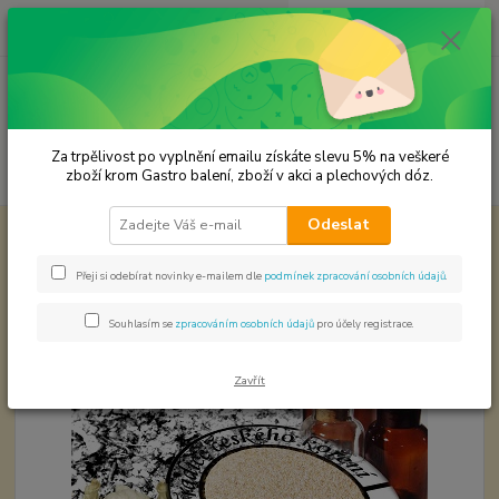
0
ks
CZK
za
0,00 Kč
Menu
Za trpělivost po vyplnění emailu získáte slevu 5% na veškeré
Hledat
zboží krom Gastro balení, zboží v akci a plechových dóz.
Odeslat
Úvod
KOŘENÍ JEDNODRUHOVÉ
Česnek granulovaný
Česnek granulovaný
Přeji si odebírat novinky e-mailem dle
podmínek zpracování osobních údajů
.
Souhlasím se
zpracováním osobních údajů
pro účely registrace.
Zavřít