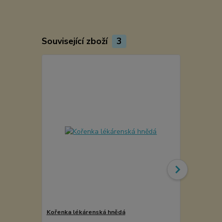
Související zboží
3
Kořenka lékárenská hnědá
Etiketa na k