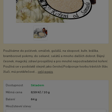
Používáme do polévek, omáček, gulášů, na skopové, kuře, králíka,
bramborové pokrmy, do sekané, salátů a mnoho dalších dobrot. Bájný
česnek, magický, zdraví prospěšný a pro mnohé nepostradatelné koření.
Používá se v podstatě stejně jako čerstvý.Podporuje tvorbu trávících šťáv,
žluči, má protikřečové...
celý popis
Dostupnost
Skladem
Měrná cena
8,59 Kč / 10 g
Balení
64 g
Množstevní slevy: