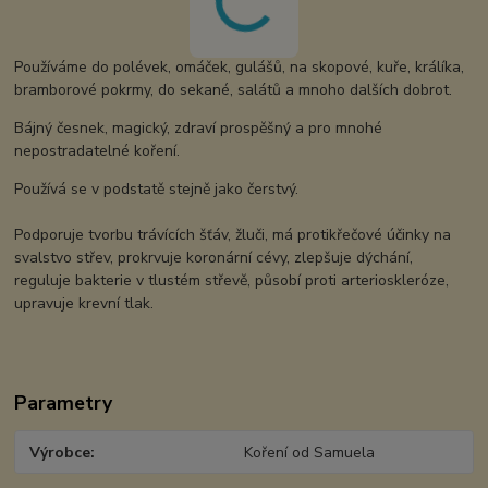
Používáme do polévek, omáček, gulášů, na skopové, kuře, králíka,
bramborové pokrmy, do sekané, salátů a mnoho dalších dobrot.
Bájný česnek, magický, zdraví prospěšný a pro mnohé
nepostradatelné koření.
Používá se v podstatě stejně jako čerstvý.
Podporuje tvorbu trávících šťáv, žluči, má protikřečové účinky na
svalstvo střev, prokrvuje koronární cévy, zlepšuje dýchání,
reguluje bakterie v tlustém střevě, působí proti arterioskleróze,
upravuje krevní tlak.
Parametry
Výrobce
Koření od Samuela