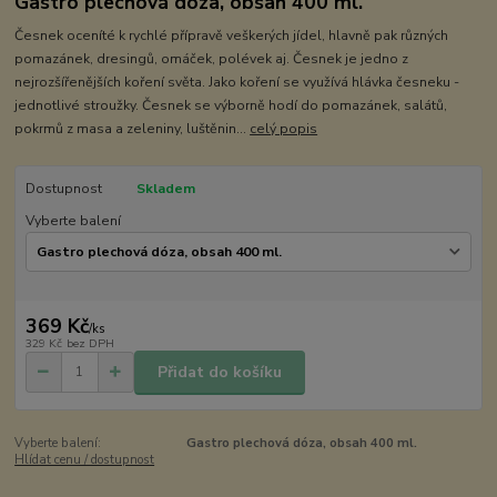
Gastro plechová dóza, obsah 400 ml.
Česnek oceníté k rychlé přípravě veškerých jídel, hlavně pak různých
pomazánek, dresingů, omáček, polévek aj. Česnek je jedno z
nejrozšířenějších koření světa. Jako koření se využívá hlávka česneku -
jednotlivé stroužky. Česnek se výborně hodí do pomazánek, salátů,
pokrmů z masa a zeleniny, luštěnin...
celý popis
Dostupnost
Skladem
Vyberte balení
369 Kč
/
ks
329 Kč
bez DPH
Přidat do košíku
Vyberte balení:
Gastro plechová dóza, obsah 400 ml.
Hlídat cenu / dostupnost