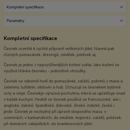
Kompletní specifikace
Parametry
Kompletní specifikace
Česnek oceníté k rychlé přípravě veškerých jídel, hlavně pak
různých pomazánek, dresingů, omáček, polévek aj.
Česnek je jedno z nejrozšířenějších koření světa. Jako koření se
využívá hlávka česneku - jednotlivé stroužky.
Česnek se výborně hodí do pomazánek, salátů, pokrmů z masa a
zeleniny, luštěnin, obilovin a hub. Ochucují se česnekem bylinné
octy a oleje. Česnekje výrazná pochutina, která se uplatňuje snad
v každé kuchyni. Hodně se česnek používá ve francouzské, ale i
anglické, italské, španělské, židovské, čínské, indické, české i
jinde. Česnek je nezbytný při úpravě skopového masa, v
uzeninách, v karbanátcích, do omáček, majonéz, salátů, polévek,
při domácích zabijačkách, do bramborových jídel.