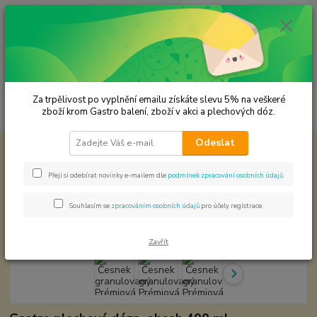
0
ks
CZK
za
0,00 Kč
Menu
Za trpělivost po vyplnění emailu získáte slevu 5% na veškeré
Hledat
zboží krom Gastro balení, zboží v akci a plechových dóz.
Odeslat
Úvod
Premium koření
Česnek granulovaný Prémiová kvalita
Česnek granulovaný Prémiová
Přeji si odebírat novinky e-mailem dle
podmínek zpracování osobních údajů
.
kvalita
Souhlasím se
zpracováním osobních údajů
pro účely registrace.
Zavřít