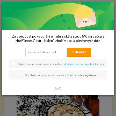
0
ks
CZK
za
0,00 Kč
Menu
Za trpělivost po vyplnění emailu získáte slevu 5% na veškeré
Hledat
zboží krom Gastro balení, zboží v akci a plechových dóz.
Odeslat
Úvod
KOŘENÍ JEDNODRUHOVÉ
Česnek floky
Česnek floky
Přeji si odebírat novinky e-mailem dle
podmínek zpracování osobních údajů
.
Souhlasím se
zpracováním osobních údajů
pro účely registrace.
Zavřít