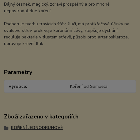
Bájný česnek, magický, zdraví prospěšný a pro mnohé
nepostradatelné koření.
Podporuje tvorbu trávících šťáv, žluči, má protikřečové účinky na
svalstvo střev, prokrvuje koronární cévy, zlepšuje dýchání,
reguluje bakterie v tlustém střevě, působí proti arterioskleróze,
upravuje krevní tlak.
Parametry
Výrobce
Koření od Samuela
Zboží zařazeno v kategoriích
KOŘENÍ JEDNODRUHOVÉ