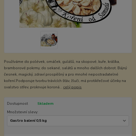
Používáme do polévek, omáček, gulášů, na skopové, kuře, králíka,
bramborové pokrmy, do sekané, salátů a mnoho dalších dobrot. Bájný
česnek, magický, zdraví prospěšný a pro mnohé nepostradatelné
koření.Podporuje tvorbu trávících šťáv, žluči, má protikřečové účinky na
svalstvo střev, prokrvuje koroná...
celý popis
Dostupnost
Skladem
Množstevní slevy: