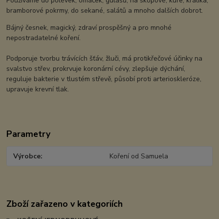
Používáme do polévek, omáček, gulášů, na skopové, kuře, králíka,
bramborové pokrmy, do sekané, salátů a mnoho dalších dobrot.
Bájný česnek, magický, zdraví prospěšný a pro mnohé
nepostradatelné koření.
Podporuje tvorbu trávících šťáv, žluči, má protikřečové účinky na
svalstvo střev, prokrvuje koronární cévy, zlepšuje dýchání,
reguluje bakterie v tlustém střevě, působí proti arterioskleróze,
upravuje krevní tlak.
Parametry
Výrobce
Koření od Samuela
Zboží zařazeno v kategoriích