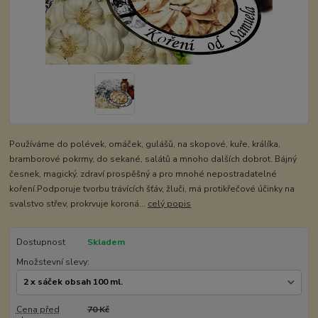
Používáme do polévek, omáček, gulášů, na skopové, kuře, králíka,
bramborové pokrmy, do sekané, salátů a mnoho dalších dobrot. Bájný
česnek, magický, zdraví prospěšný a pro mnohé nepostradatelné
koření.Podporuje tvorbu trávících šťáv, žluči, má protikřečové účinky na
svalstvo střev, prokrvuje koroná...
celý popis
Dostupnost
Skladem
Množstevní slevy:
Cena před
70 Kč