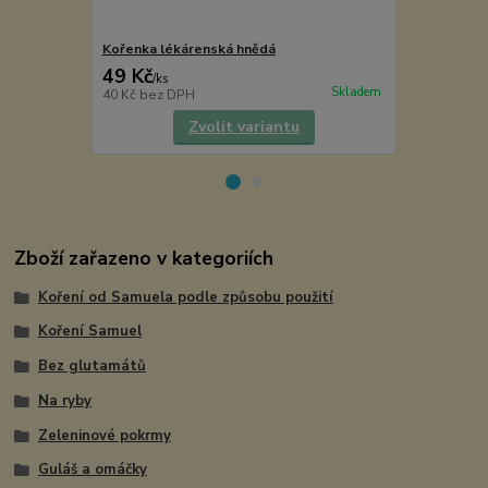
Kořenka lékárenská hnědá
Etiketa na k
49 Kč
5 Kč
/
ks
/
ks
Skladem
40 Kč
bez DPH
4 Kč
bez DP
Zvolit variantu
Zboží zařazeno v kategoriích
Koření od Samuela podle způsobu použití
Koření Samuel
Bez glutamátů
Na ryby
Zeleninové pokrmy
Guláš a omáčky