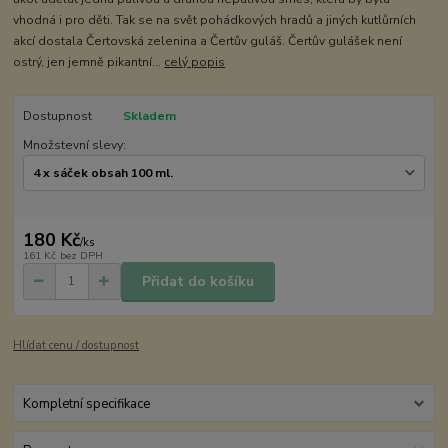
vhodná i pro děti. Tak se na svět pohádkových hradů a jiných kutlůrních
akcí dostala Čertovská zelenina a Čertův guláš. Čertův gulášek není
ostrý, jen jemně pikantní...
celý popis
Dostupnost
Skladem
Množstevní slevy:
180 Kč
/
ks
161 Kč
bez DPH
Přidat do košíku
Hlídat cenu / dostupnost
Kompletní specifikace