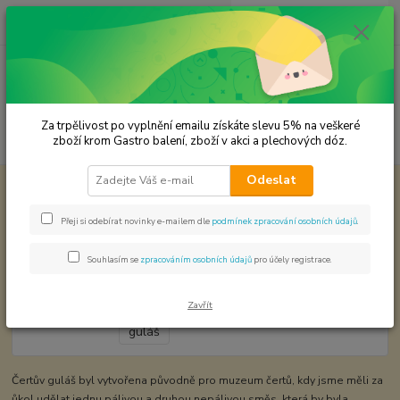
0
ks
CZK
za
0,00 Kč
Menu
Za trpělivost po vyplnění emailu získáte slevu 5% na veškeré
Hledat
zboží krom Gastro balení, zboží v akci a plechových dóz.
Odeslat
Úvod
Koření od Samuela podle způsobu použití
Čertův guláš
Čertův guláš
Přeji si odebírat novinky e-mailem dle
podmínek zpracování osobních údajů
.
Souhlasím se
zpracováním osobních údajů
pro účely registrace.
Zavřít
Čertův guláš byl vytvořena původně pro muzeum čertů, kdy jsme měli za
ůkol udělat jednu pálivou a druhou nepálivou směs, která by byla