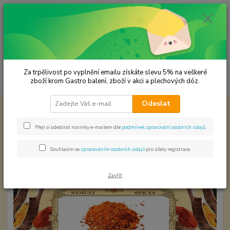
0
ks
CZK
za
0,00 Kč
Menu
Za trpělivost po vyplnění emailu získáte slevu 5% na veškeré
Hledat
zboží krom Gastro balení, zboží v akci a plechových dóz.
Odeslat
Úvod
Koření od Samuela podle způsobu použití
Čertův guláš
Čertův guláš
Přeji si odebírat novinky e-mailem dle
podmínek zpracování osobních údajů
.
Souhlasím se
zpracováním osobních údajů
pro účely registrace.
Zavřít