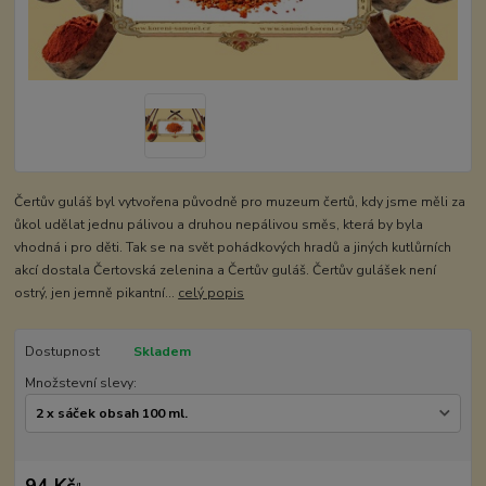
Čertův guláš byl vytvořena původně pro muzeum čertů, kdy jsme měli za
ůkol udělat jednu pálivou a druhou nepálivou směs, která by byla
vhodná i pro děti. Tak se na svět pohádkových hradů a jiných kutlůrních
akcí dostala Čertovská zelenina a Čertův guláš. Čertův gulášek není
ostrý, jen jemně pikantní...
celý popis
Dostupnost
Skladem
Množstevní slevy:
94 Kč