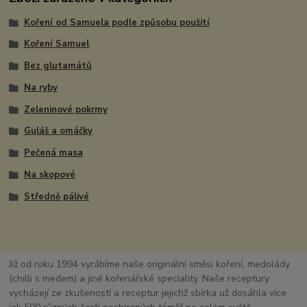
Koření od Samuela podle způsobu použití
Koření Samuel
Bez glutamátů
Na ryby
Zeleninové pokrmy
Guláš a omáčky
Pečená masa
Na skopové
Středně pálivé
Již od roku 1994 vyrábíme naše originální směsi koření, medolády
(chilli s medem) a jiné kořenářské speciality. Naše receptury
vycházejí ze zkušeností a receptur jejichž sbírka už dosáhla více