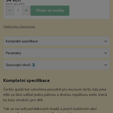
/
ks
84 Kč
bez DPH
Přidat do košíku
Hlídat cenu / dostupnost
Kompletní specifikace
Parametry
Související zboží
2
Kompletní specifikace
Čertův guláš byl vytvořena původně pro muzeum čertů, kdy jsme
měli za ůkol udělat jednu pálivou a druhou nepálivou směs, která
by byla vhodná i pro děti.
Tak se na svět pohádkových hradů a jiných kutlůrních akcí