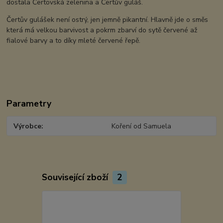
dostala Čertovská zelenina a Čertův guláš.
Čertův gulášek není ostrý, jen jemně pikantní. Hlavně jde o směs
která má velkou barvivost a pokrm zbarví do sytě červené až
fialové barvy a to díky mleté červené řepě.
Parametry
Výrobce
Koření od Samuela
Související zboží
2