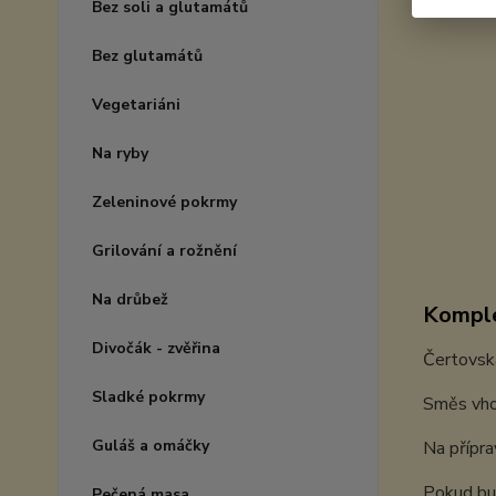
Bez soli a glutamátů
Bez glutamátů
Vegetariáni
Na ryby
Zeleninové pokrmy
Grilování a rožnění
Na drůbež
Komple
Divočák - zvěřina
Čertovská
Sladké pokrmy
Směs vho
Guláš a omáčky
Na přípra
Pokud bu
Pečená masa