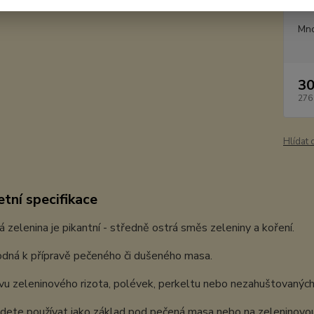
Dos
Mno
30
276
Hlídat 
tní specifikace
 zelenina je pikantní - středně ostrá směs zeleniny a koření.
dná k přípravě pečeného či dušeného masa.
vu zeleninového rizota, polévek, perkeltu nebo nezahuštovaných
dete používat jako základ pod pečená masa nebo na zeleninovo