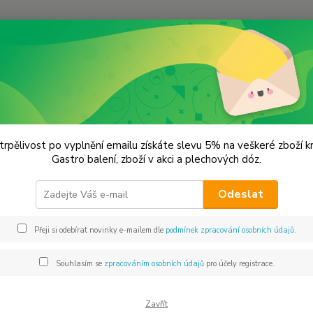
Hledat
oření od Samuela podle způsobu použití
Čertovská zelenina
ovská zelenina
trpělivost po vyplnění emailu získáte slevu 5% na veškeré zboží 
Gastro balení, zboží v akci a plechových dóz.
Čertov
Odeslat
koření
přípra
Přeji si odebírat novinky e-mailem dle
podmínek zpracování osobních údajů
.
nezahu
pečená
Souhlasím se
zpracováním osobních údajů
pro účely registrace.
celý p
Zavřít