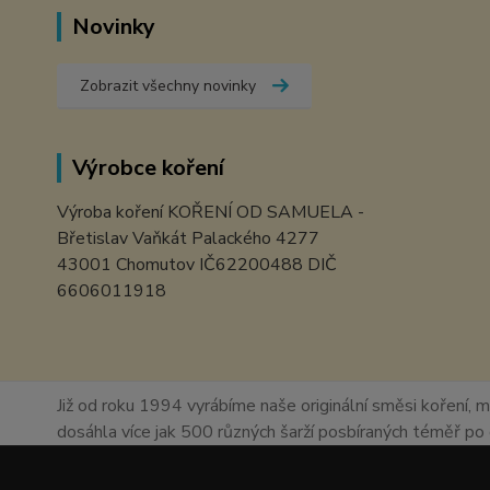
Novinky
Zobrazit všechny novinky
Výrobce koření
Výroba koření KOŘENÍ OD SAMUELA -
Břetislav Vaňkát Palackého 4277
43001 Chomutov IČ62200488 DIČ
6606011918
Již od roku 1994 vyrábíme naše originální směsi koření, m
dosáhla více jak 500 různých šarží posbíraných téměř p