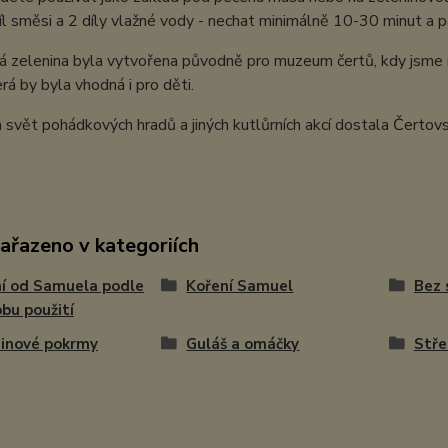
íl směsi a 2 díly vlažné vody - nechat minimálně 10-30 minut a p
 zelenina byla vytvořena původně pro muzeum čertů, kdy jsme m
rá by byla vhodná i pro děti.
 svět pohádkových hradů a jiných kutlůrních akcí dostala Čertovs
zařazeno v kategoriích
í od Samuela podle
Koření Samuel
Bez 
bu použití
inové pokrmy
Guláš a omáčky
Stře