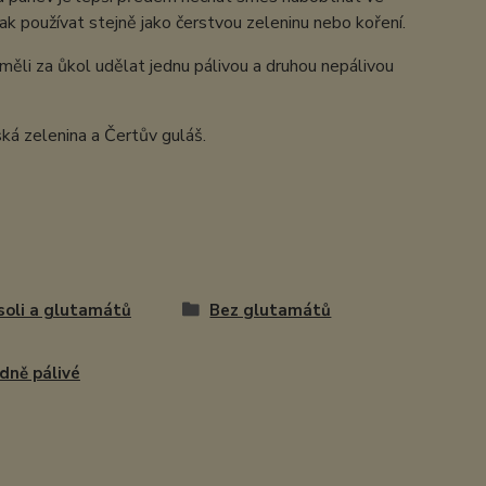
ak používat stejně jako čerstvou zeleninu nebo koření.
ěli za ůkol udělat jednu pálivou a druhou nepálivou
ká zelenina a Čertův guláš.
soli a glutamátů
Bez glutamátů
dně pálivé