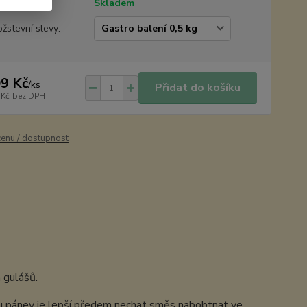
tupnost
Skladem
žstevní slevy:
9 Kč
/
ks
Přidat do košíku
 Kč
bez DPH
cenu / dostupnost
 gulášů.
u pánev je lepší předem nechat směs nabobtnat ve