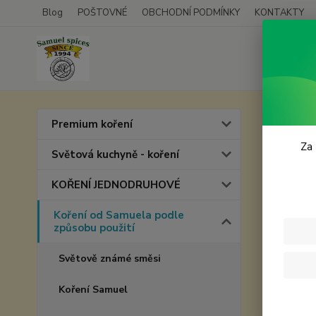
Blog
POŠTOVNÉ
OBCHODNÍ PODMÍNKY
KONTAKTY
Úvod
K
Premium koření
Čert
Za 
Světová kuchyně - koření
KOŘENÍ JEDNODRUHOVÉ
Koření od Samuela podle
způsobu použití
Světově známé směsi
Koření Samuel