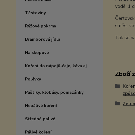
vodě. 1 d
Těstoviny
Čertovská
směs, kte
Rýžové pokrmy
Tak se na
Bramborová jídla
Na skopové
Koření do nápojů-čaje, káva aj
Zboží 
Polévky
Kořen
Paštiky, klobásy, pomazánky
způso
Zelen
Nepálivé koření
Středně pálivé
Pálivé koření