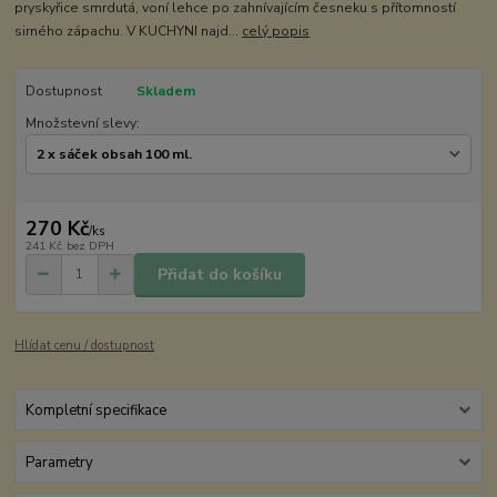
pryskyřice smrdutá, voní lehce po zahnívajícím česneku s přítomností
sirného zápachu. V KUCHYNI najd...
celý popis
Dostupnost
Skladem
Množstevní slevy:
270 Kč
/
ks
241 Kč
bez DPH
Přidat do košíku
Hlídat cenu / dostupnost
Kompletní specifikace
Parametry