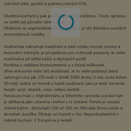
rýžových jídel, gulášů a pokrmu zvaných DAL
Studená kuchyně ji pak používá hlavně opraženou. Touto úpravou
se změní její původní vůně a chuť.
Oblíbená ve vegetariánské kuchyni. Assa je též důležitou součástí
worcesterové omáčky.
Asafoetida zabraňuje nadýmání a také vzniku chorob sleziny a
močového měchýře, je prospěšnou pro ochrnuté pacienty. Je velmi
oceňována při léčbě kašle a dýchacích potíží
Rostlina z oddělení krytosemenné a z čeledi miříkovité,
dříve mrkvovité nebo též okoličnaté. Je to velmi početná čeleď
zahrnující více jak 270 rodů s téměř 3000 druhy. U nás roste kolem
50 rodů. Jedná se hlavně o hojně využívané, jako je kmín, koriandr,
fenykl, anýz, libeček, celer, mrkev, kerblík.....
Ferula pochází z Afghánistánu a Středního východu a právě tam
je oblíbená jako zelenina i koření z ní získané. Ferula je vysoká
statná bylina , dorůstající 150 až 250 cm. Má ráda živnou půdu a
dostatek sluníčka. Pěstuje se hlavně v Asii. Nepostradatelná v
indické kuchyni. V Evropě se jí nedaří