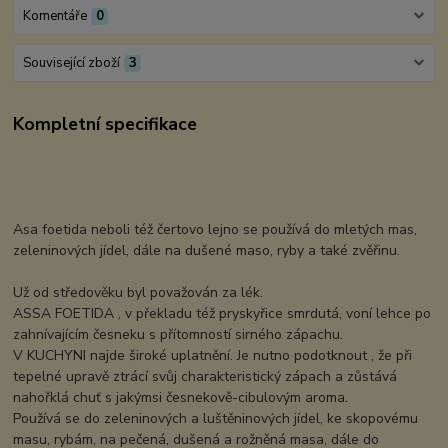
Komentáře
0
Související zboží
3
Kompletní specifikace
Asa foetida neboli též čertovo lejno se používá do mletých mas,
zeleninových jídel, dále na dušené maso, ryby a také zvěřinu.
Už od středověku byl považován za lék.
ASSA FOETIDA , v překladu též pryskyřice smrdutá, voní lehce po
zahnívajícím česneku s přítomností sirného zápachu.
V KUCHYNI najde široké uplatnění. Je nutno podotknout , že při
tepelné upravě ztrácí svůj charakteristický zápach a zůstává
nahořklá chuť s jakýmsi česnekově-cibulovým aroma.
Používá se do zeleninových a luštěninových jídel, ke skopovému
masu, rybám, na pečená, dušená a rožněná masa, dále do