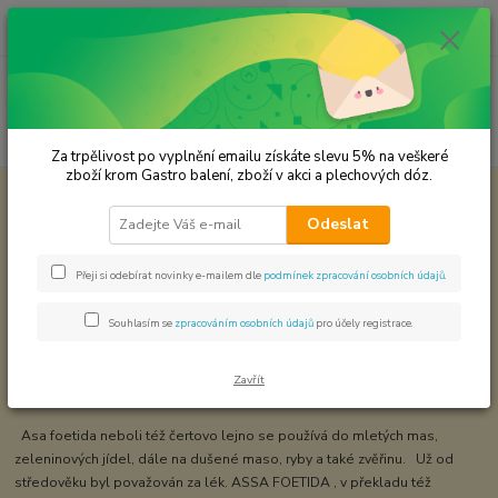
0
ks
CZK
za
0,00 Kč
Menu
Hledat
Za trpělivost po vyplnění emailu získáte slevu 5% na veškeré
zboží krom Gastro balení, zboží v akci a plechových dóz.
Úvod
KOŘENÍ JEDNODRUHOVÉ
Čertovo lejno - ASA FOETIDA
Odeslat
Čertovo lejno - ASA FOETIDA
Přeji si odebírat novinky e-mailem dle
podmínek zpracování osobních údajů
.
Souhlasím se
zpracováním osobních údajů
pro účely registrace.
Zavřít
Asa foetida neboli též čertovo lejno se používá do mletých mas,
zeleninových jídel, dále na dušené maso, ryby a také zvěřinu. Už od
středověku byl považován za lék. ASSA FOETIDA , v překladu též