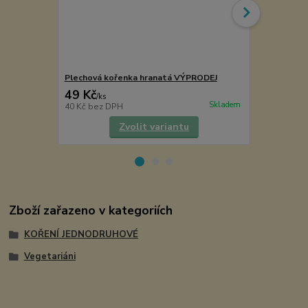
Plechová kořenka hranatá VÝPRODEJ
Samiro Šičim
49 Kč
70 Kč
/
ks
/
ks
Skladem
40 Kč
bez DPH
63 Kč
bez D
Zvolit variantu
Zboží zařazeno v kategoriích
KOŘENÍ JEDNODRUHOVÉ
Vegetariáni