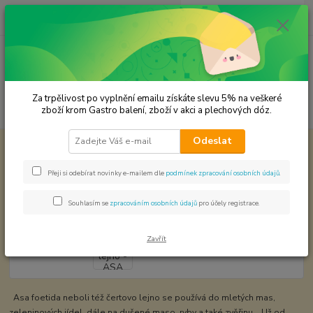
0
ks
CZK
za
0,00 Kč
Menu
Za trpělivost po vyplnění emailu získáte slevu 5% na veškeré
Hledat
zboží krom Gastro balení, zboží v akci a plechových dóz.
Odeslat
Úvod
KOŘENÍ JEDNODRUHOVÉ
Čertovo lejno - ASA FOETIDA
Čertovo lejno - ASA FOETIDA
Přeji si odebírat novinky e-mailem dle
podmínek zpracování osobních údajů
.
Souhlasím se
zpracováním osobních údajů
pro účely registrace.
Zavřít
Asa foetida neboli též čertovo lejno se používá do mletých mas,
zeleninových jídel, dále na dušené maso, ryby a také zvěřinu. Už od