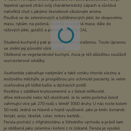
tepelné upravě ztrácí svůj charakteristický zápach a zůstává
nahořklá chuť s jakýmsi česnekově-cibulovým aroma.
Používá se do zeleninových a luštěninových jídel, ke skopovému
masu, rybám, na pečená, dušená a rožněná masa, dále do
rýžových jídel, gulášů a pokrmu zvaných DAL
Studená kuchyně ji pak používá hlavně opraženou. Touto úpravou
se změní její původní vůně a chuť.
Oblíbená ve vegetariánské kuchyni. Assa je též důležitou součástí
worcesterové omáčky.
Asafoetida zabraňuje nadýmání a také vzniku chorob sleziny a
močového měchýře, je prospěšnou pro ochrnuté pacienty. Je velmi
oceňována při léčbě kašle a dýchacích potíží
Rostlina z oddělení krytosemenné a z čeledi miříkovité,
dříve mrkvovité nebo též okoličnaté. Je to velmi početná čeleď
zahrnující více jak 270 rodů s téměř 3000 druhy. U nás roste kolem
50 rodů. Jedná se hlavně o hojně využívané, jako je kmín, koriandr,
fenykl, anýz, libeček, celer, mrkev, kerblík.....
Ferula pochází z Afghánistánu a Středního východu a právě tam
je oblíbená jako zelenina i koření z ní získané. Ferula je vysoká