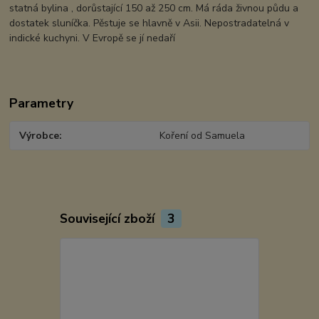
statná bylina , dorůstající 150 až 250 cm. Má ráda živnou půdu a
dostatek sluníčka. Pěstuje se hlavně v Asii. Nepostradatelná v
indické kuchyni. V Evropě se jí nedaří
Parametry
Výrobce
Koření od Samuela
Související zboží
3