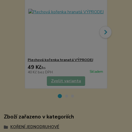
Plechová kořenka hranatá VÝPRODEJ
Samiro Šičim
49 Kč
70 Kč
/
ks
/
ks
Skladem
40 Kč
bez DPH
63 Kč
bez D
Zvolit variantu
Zboží zařazeno v kategoriích
KOŘENÍ JEDNODRUHOVÉ