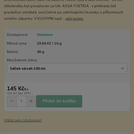
středověku byl považován za lék. ASSA FOETIDA , v překladu též
pryskyřice smrdutá, voní lehce po zahnívajícím česneku s přítomností
sirného zápachu. V KUCHYNI najd...
celý popis
Dostupnost
Skladem
Měrná cena
29,59 Kč / 10 g
Balení
49 g
Množstevní slevy:
145 Kč
/
ks
129 Kč
bez DPH
Přidat do košíku
Hlídat cenu / dostupnost