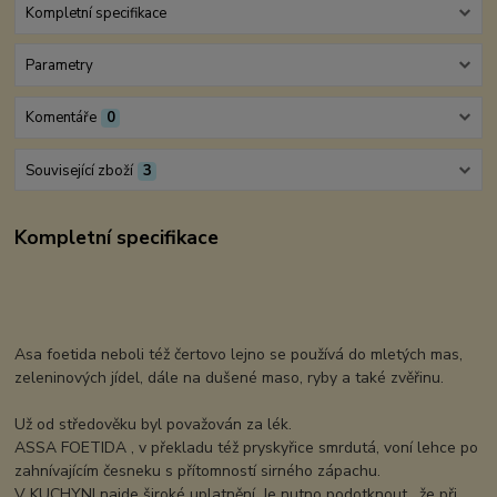
Kompletní specifikace
Parametry
Komentáře
0
Související zboží
3
Kompletní specifikace
Asa foetida neboli též čertovo lejno se používá do mletých mas,
zeleninových jídel, dále na dušené maso, ryby a také zvěřinu.
Už od středověku byl považován za lék.
ASSA FOETIDA , v překladu též pryskyřice smrdutá, voní lehce po
zahnívajícím česneku s přítomností sirného zápachu.
V KUCHYNI najde široké uplatnění. Je nutno podotknout , že při