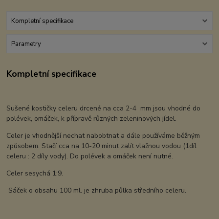
Kompletní specifikace
Parametry
Kompletní specifikace
Sušené kostičky celeru drcené na cca 2-4 mm jsou vhodné do
polévek, omáček, k přípravě různých zeleninových jídel.
Celer je vhodnější nechat nabobtnat a dále používáme běžným
způsobem. Stačí cca na 10-20 minut zalít vlažnou vodou (1díl
celeru : 2 díly vody). Do polévek a omáček není nutné.
Celer sesychá 1:9.
Sáček o obsahu 100 ml. je zhruba půlka středního celeru.