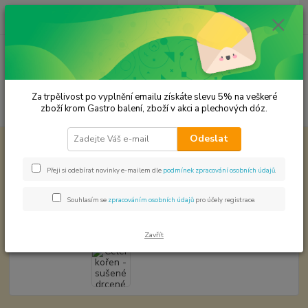
0
ks
CZK
za
0,00 Kč
Menu
Za trpělivost po vyplnění emailu získáte slevu 5% na veškeré
Hledat
zboží krom Gastro balení, zboží v akci a plechových dóz.
Odeslat
Úvod
KOŘENÍ JEDNODRUHOVÉ
Celer kořen - sušené drcené granule
Celer kořen - sušené drcené
Přeji si odebírat novinky e-mailem dle
podmínek zpracování osobních údajů
.
granule
Souhlasím se
zpracováním osobních údajů
pro účely registrace.
Zavřít