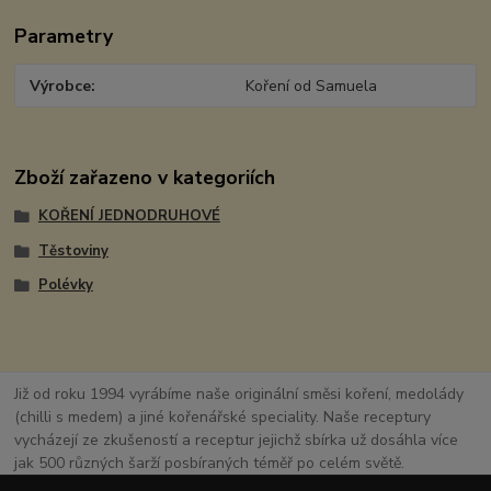
Parametry
Výrobce
Koření od Samuela
Zboží zařazeno v kategoriích
KOŘENÍ JEDNODRUHOVÉ
Těstoviny
Polévky
Již od roku 1994 vyrábíme naše originální směsi koření, medolády
(chilli s medem) a jiné kořenářské speciality. Naše receptury
vycházejí ze zkušeností a receptur jejichž sbírka už dosáhla více
jak 500 různých šarží posbíraných téměř po celém světě.