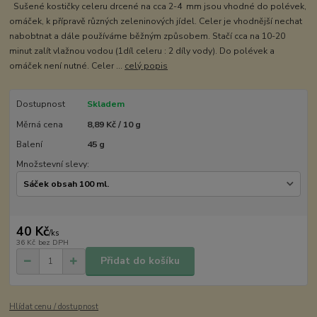
Sušené kostičky celeru drcené na cca 2-4 mm jsou vhodné do polévek,
omáček, k přípravě různých zeleninových jídel. Celer je vhodnější nechat
nabobtnat a dále používáme běžným způsobem. Stačí cca na 10-20
minut zalít vlažnou vodou (1díl celeru : 2 díly vody). Do polévek a
omáček není nutné. Celer ...
celý popis
Dostupnost
Skladem
Měrná cena
8,89 Kč / 10 g
Balení
45 g
Množstevní slevy:
40 Kč
/
ks
36 Kč
bez DPH
Přidat do košíku
Hlídat cenu / dostupnost