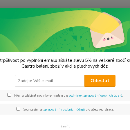
Hledat
lechové dózy - kořenky
Čajová plechovka - bílá Jin jang
vá plechovka - bílá Jin jang
trpělivost po vyplnění emailu získáte slevu 5% na veškeré zboží 
Gastro balení, zboží v akci a plechových dóz.
55x
Odeslat
Dos
Přeji si odebírat novinky e-mailem dle
podmínek zpracování osobních údajů
.
Mno
Souhlasím se
zpracováním osobních údajů
pro účely registrace.
Zavřít
29