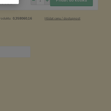
Přidat do košíku
 Kč
bez DPH
roduktu:
0,358060,16
Hlídat cenu / dostupnost