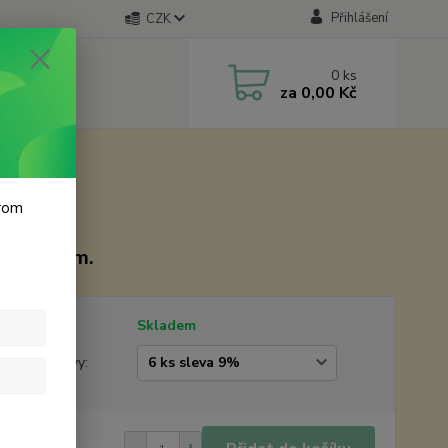
Přihlášení
CZK
0
ks
za
0,00 Kč
krom
55x81 mm.
tupnost
Skladem
žstevní slevy:
5 Kč
/
ks