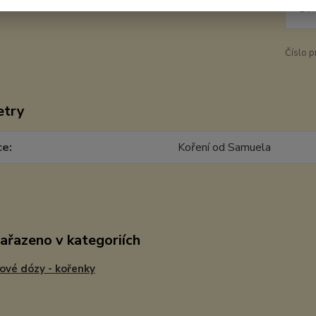
244
Číslo p
etry
ce
Koření od Samuela
zařazeno v kategoriích
ové dózy - kořenky