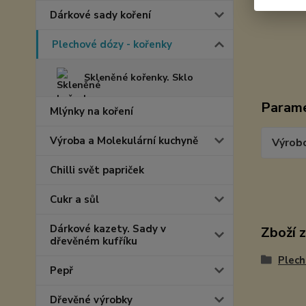
Dárkové sady koření
Plechové dózy - kořenky
Skleněné kořenky. Sklo
Param
Mlýnky na koření
Výroba a Molekulární kuchyně
Výrob
Chilli svět papriček
Cukr a sůl
Dárkové kazety. Sady v
Zboží 
dřevěném kufříku
Plech
Pepř
Dřevěné výrobky