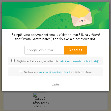
0
ks
CZK
za
0,00 Kč
Menu
Za trpělivost po vyplnění emailu získáte slevu 5% na veškeré
Hledat
zboží krom Gastro balení, zboží v akci a plechových dóz.
Odeslat
Úvod
Plechové dózy - kořenky
Čajová plechovka - bílá Jin jang
VÝPRODEJ
Přeji si odebírat novinky e-mailem dle
podmínek zpracování osobních údajů
.
Čajová plechovka - bílá Jin jang
VÝPRODEJ
Souhlasím se
zpracováním osobních údajů
pro účely registrace.
Zavřít