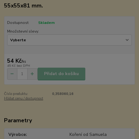
55x55x81 mm.
Dostupnost
Skladem
Množstevní slevy:
54 Kč
/
ks
45 Kč
bez DPH
Přidat do košíku
Číslo produktu:
0,358060,16
Hlídat cenu / dostupnost
Parametry
Výrobce
Koření od Samuela