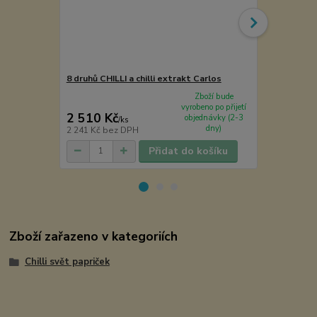
8 druhů CHILLI a chilli extrakt Carlos
Omáčky v dá
Zboží bude
vyrobeno po přijetí
2 510 Kč
890 Kč
objednávky (2-3
/
ks
/
ks
dny)
2 241 Kč
bez DPH
795 Kč
bez 
Přidat do košíku
Zboží zařazeno v kategoriích
Chilli svět papriček