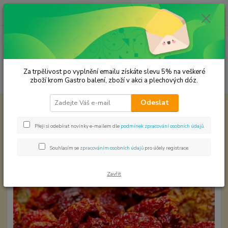
0
ks
CZK
za
0,00 Kč
Menu
Za trpělivost po vyplnění emailu získáte slevu 5% na veškeré
Hledat
zboží krom Gastro balení, zboží v akci a plechových dóz.
Odeslat
Úvod
Chilli svět papriček
CHILLI HABANERO
CHILLI HABANERO
Přeji si odebírat novinky e-mailem dle
podmínek zpracování osobních údajů
.
Souhlasím se
zpracováním osobních údajů
pro účely registrace.
Zavřít