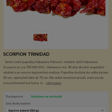
SCORPION TRINIDAD
Velmi ostré papričky Habanero Pálivost mletých chilli Habanero
Scorpion je cca 750.000 SHU. Habanero má 95 dnů dlouhé vegetační
období a je vysoce teplomilná rostlina. Paprička dorůstá do výšky kolem
50 cm, výjimečně také až 70 cm. Má velké množství plodů, zralé plody
jsou pomerančové barvy. Js...
celý popis
Dostupnost
Skladem na obchodě
Jiné druhy balení :