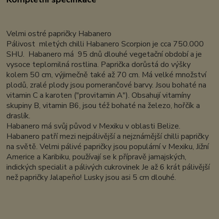
Velmi ostré papričky Habanero
Pálivost mletých chilli Habanero Scorpion je cca 750.000
SHU. Habanero má 95 dnů dlouhé vegetační období a je
vysoce teplomilná rostlina. Paprička dorůstá do výšky
kolem 50 cm, výjimečně také až 70 cm. Má velké množství
plodů, zralé plody jsou pomerančové barvy. Jsou bohaté na
vitamin C a karoten ("provitamin A"). Obsahují vitamíny
skupiny B, vitamin B6, jsou též bohaté na železo, hořčík a
draslík.
Habanero má svůj původ v Mexiku v oblasti Belize.
Habanero patří mezi nejpálivější a nejznámější chilli papričky
na světě. Velmi pálivé papričky jsou populární v Mexiku, Jižní
Americe a Karibiku, používají se k přípravě jamajských,
indických specialit a pálivých cukrovinek Je až 6 krát pálivější
než papričky Jalapeňo! Lusky jsou asi 5 cm dlouhé.