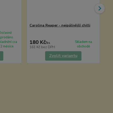
Carolina Reaper - nejpálivější chilli
Ch
TO
Dočasně
yprodáno.
180 Kč
6
ladnění cca
Skladem na
/
ks
2 měsíce.
obchodě
161 Kč
bez DPH
59
Zvolit variantu