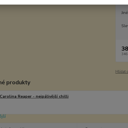
Dos
Jin
Sle
38
346
Hlídat 
é produkty
Carolina Reaper - nejpálivější chilli