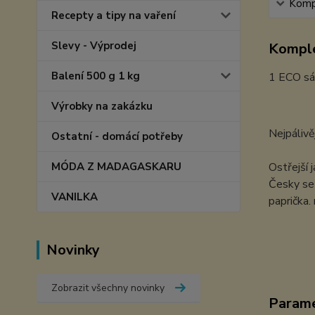
Kompl
Recepty a tipy na vaření
Slevy - Výprodej
Komple
Balení 500 g 1 kg
1 ECO s
Výrobky na zakázku
Nejpálivě
Ostatní - domácí potřeby
MÓDA Z MADAGASKARU
Ostřejší 
Česky se 
VANILKA
paprička.
Novinky
Zobrazit všechny novinky
Param