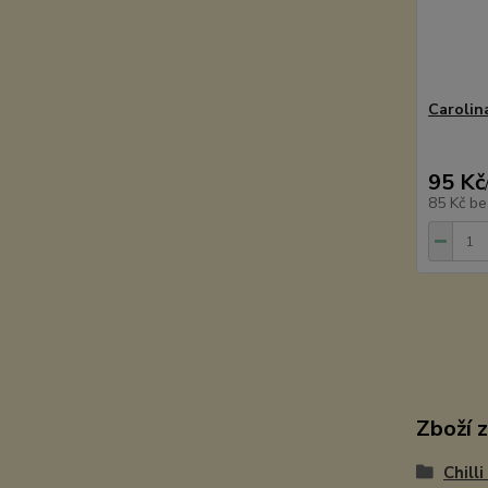
Carolina
95 Kč
85 Kč
be
Zboží 
Chill