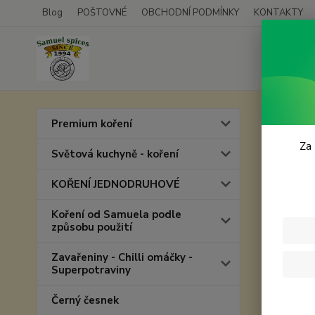
Blog
POŠTOVNÉ
OBCHODNÍ PODMÍNKY
KONTAKTY
Úvod
C
Premium koření
CAR
Za 
Světová kuchyně - koření
KOŘENÍ JEDNODRUHOVÉ
Akce
Koření od Samuela podle
způsobu použití
Zavařeniny - Chilli omáčky -
Superpotraviny
Černý česnek