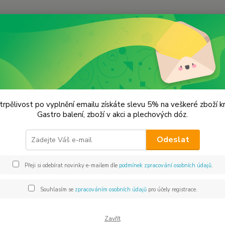
Hledat
hilli svět papriček
CAROLINA REAPER
OLINA REAPER
trpělivost po vyplnění emailu získáte slevu 5% na veškeré zboží 
Gastro balení, zboží v akci a plechových dóz.
mleté
Odeslat
1 ECO 
Nejpáli
Přeji si odebírat novinky e-mailem dle
podmínek zpracování osobních údajů
.
zapsan
Moruga
Souhlasím se
zpracováním osobních údajů
pro účely registrace.
SHU. Če
Zavřít