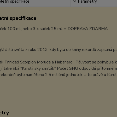
etní specifikace
Parametry
tní specifikace
áček 100 ml, nebo 3 x sáček 25 ml. = DOPRAVA ZDARMA
jší chilli světa z roku 2013, kdy byla do knihy rekordů zapsaná p
jak Trinidad Scorpion Moruga a Habanero . Pálivost se pohybuj
jí také říká "Karolínský smrťák" Počet SHU odpovídá přítomnému m
 rekordně bylo naměřeno 2,5 miliónů jednotek, a to právě u Karolín
etry