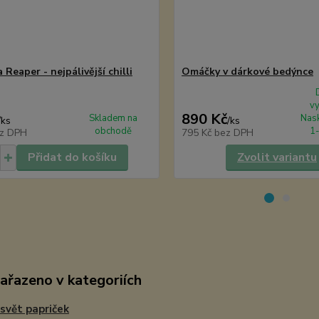
 Reaper - nejpálivější chilli
Omáčky v dárkové bedýnce
v
890 Kč
Skladem na
Nask
/
ks
/
ks
obchodě
1-
z DPH
795 Kč
bez DPH
Přidat do košíku
Zvolit variantu
zařazeno v kategoriích
i svět papriček