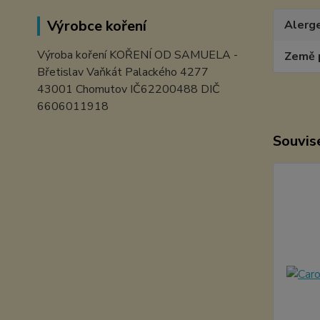
Výrobce koření
Alerg
Výroba koření KOŘENÍ OD SAMUELA -
Země 
Břetislav Vaňkát Palackého 4277
43001 Chomutov IČ62200488 DIČ
6606011918
Souvise