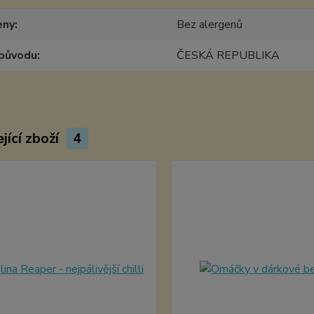
eny
Bez alergenů
původu
ČESKÁ REPUBLIKA
jící zboží
4