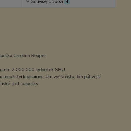
Související zboží
4
aprička Carolina Reaper.
e kolem 2 000 000 jednotek SHU.
nožství kapsaicinu, čím vyšší číslo, tím pálivější
ské chilli papričky.