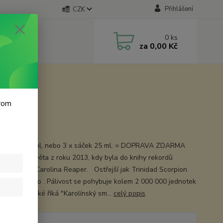
Přihlášení
CZK
0
ks
za
0,00 Kč
krom
 chilli
sáček 100 ml, nebo 3 x sáček 25 ml. = DOPRAVA ZDARMA
vější chilli světa z roku 2013, kdy byla do knihy rekordů
á paprička Carolina Reaper. Ostřejší jak Trinidad Scorpion
 a Habanero . Pálivost se pohybuje kolem 2 000 000 jednotek
sky se jí také říká "Karolínský sm...
celý popis