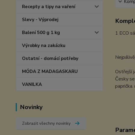
Kompl
Recepty a tipy na vaření
Slevy - Výprodej
Komple
Balení 500 g 1 kg
1 ECO s
Výrobky na zakázku
Nejpálivě
Ostatní - domácí potřeby
MÓDA Z MADAGASKARU
Ostřejší 
Česky se 
VANILKA
paprička.
Novinky
Zobrazit všechny novinky
Param