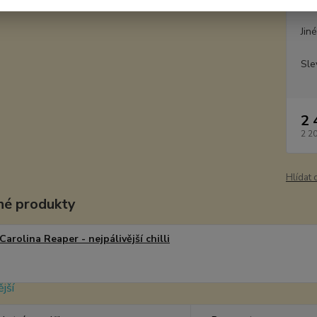
Dos
Jin
Sle
2 
2 2
Hlídat 
é produkty
Carolina Reaper - nejpálivější chilli