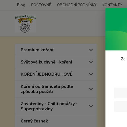
Blog
POŠTOVNÉ
OBCHODNÍ PODMÍNKY
KONTAKTY
Úvod
C
Premium koření
CAR
Za 
Světová kuchyně - koření
KOŘENÍ JEDNODRUHOVÉ
Akce
Koření od Samuela podle
způsobu použití
Zavařeniny - Chilli omáčky -
Superpotraviny
Černý česnek