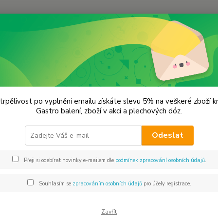
Hledat
hilli svět papriček
CAROLINA REAPER
OLINA REAPER
trpělivost po vyplnění emailu získáte slevu 5% na veškeré zboží 
Gastro balení, zboží v akci a plechových dóz.
mleté
Odeslat
1 ECO 
Nejpáli
Přeji si odebírat novinky e-mailem dle
podmínek zpracování osobních údajů
.
zapsan
Moruga
Souhlasím se
zpracováním osobních údajů
pro účely registrace.
SHU. Če
Zavřít