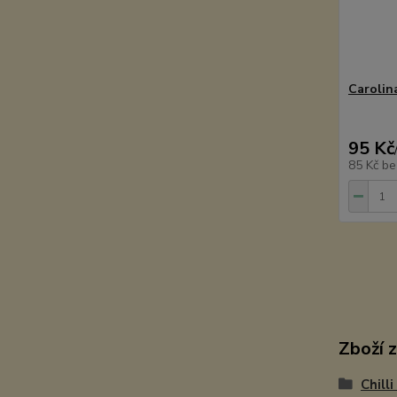
Carolina
95 Kč
85 Kč
be
Zboží 
Chill