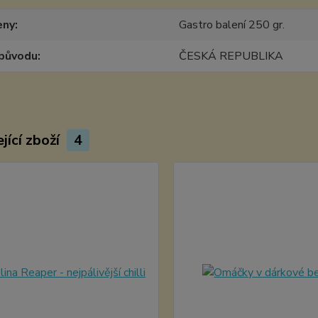
eny
Gastro balení 250 gr.
původu
ČESKÁ REPUBLIKA
jící zboží
4