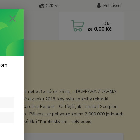
Přihlášení
CZK
0
ks
za
0,00 Kč
krom
 chilli
sáček 100 ml, nebo 3 x sáček 25 ml. = DOPRAVA ZDARMA
vější chilli světa z roku 2013, kdy byla do knihy rekordů
á paprička Carolina Reaper. Ostřejší jak Trinidad Scorpion
 a Habanero . Pálivost se pohybuje kolem 2 000 000 jednotek
sky se jí také říká "Karolínský sm...
celý popis