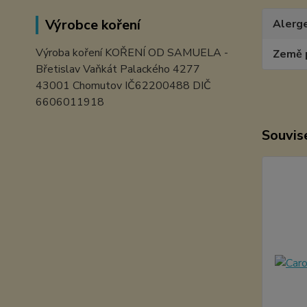
Výrobce koření
Alerg
Výroba koření KOŘENÍ OD SAMUELA -
Země 
Břetislav Vaňkát Palackého 4277
43001 Chomutov IČ62200488 DIČ
6606011918
Souvise