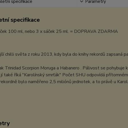
etní specifikace
Parametry
tní specifikace
áček 100 ml, nebo 3 x sáček 25 ml. = DOPRAVA ZDARMA
jší chilli světa z roku 2013, kdy byla do knihy rekordů zapsaná p
jak Trinidad Scorpion Moruga a Habanero . Pálivost se pohybuj
jí také říká "Karolínský smrťák" Počet SHU odpovídá přítomnému m
 rekordně bylo naměřeno 2,5 miliónů jednotek, a to právě u Karolín
etry