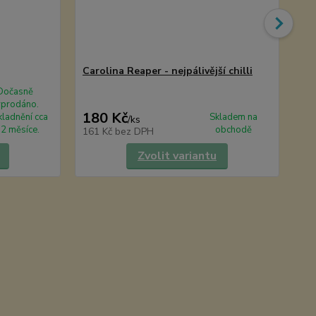
Carolina Reaper - nejpálivější chilli
Ch
TO
Dočasně
yprodáno.
180 Kč
6
ladnění cca
Skladem na
/
ks
2 měsíce.
obchodě
161 Kč
bez DPH
59
Zvolit variantu