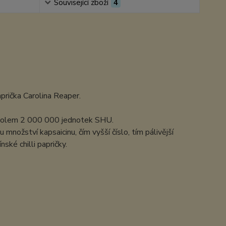
Související zboží
4
aprička Carolina Reaper.
e kolem 2 000 000 jednotek SHU.
nožství kapsaicinu, čím vyšší číslo, tím pálivější
ské chilli papričky.