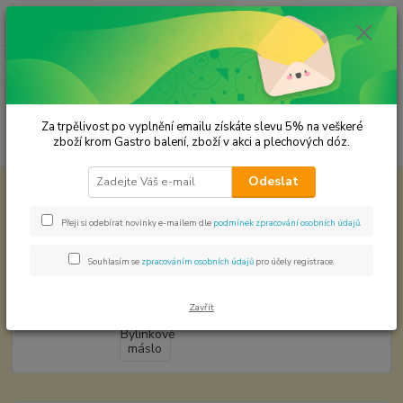
0
ks
CZK
za
0,00 Kč
Menu
Za trpělivost po vyplnění emailu získáte slevu 5% na veškeré
Hledat
zboží krom Gastro balení, zboží v akci a plechových dóz.
Odeslat
Úvod
Koření od Samuela podle způsobu použití
Bramborová jídla
Bylinkové máslo
Přeji si odebírat novinky e-mailem dle
podmínek zpracování osobních údajů
.
Bylinkové máslo
Souhlasím se
zpracováním osobních údajů
pro účely registrace.
Zavřít