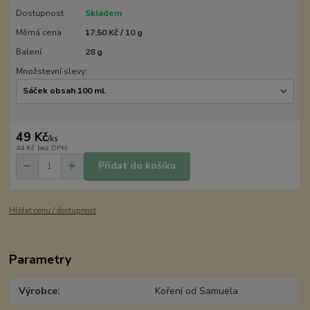
Dostupnost
Skladem
Měrná cena
17,50 Kč / 10 g
Balení
28 g
Množstevní slevy:
49 Kč
/
ks
44 Kč
bez DPH
Přidat do košíku
Hlídat cenu / dostupnost
Parametry
Výrobce
Koření od Samuela