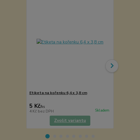
Etiketa na kořenku 6,4 x 3,8 cm
Kořenka lék
5 Kč
49 Kč
/
ks
/
ks
Skladem
4 Kč
bez DPH
40 Kč
bez D
Zvolit variantu