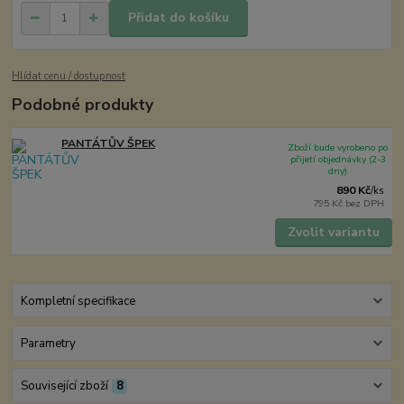
Přidat do košíku
Hlídat cenu / dostupnost
Podobné produkty
PANTÁTŮV ŠPEK
Zboží bude vyrobeno po
přijetí objednávky (2-3
dny)
890 Kč
/
ks
795 Kč
bez DPH
Zvolit variantu
Kompletní specifikace
Parametry
Související zboží
8