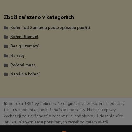
Zboží zařazeno v kategoriích
Koření od Samuela podle způsobu použití
Koření Samuel
Bez glutamátů
Na ryby
Pečená masa
Nepálivé koření
Již od roku 1994 vyrábíme naše originální směsi koření, medolády
(chilli s medem) a jiné kořenářské speciality. Naše receptury
vycházejí ze zkušeností a receptur jejichž sbírka už dosáhla více
jak 500 různých šarží posbíraných téměř po celém světě.