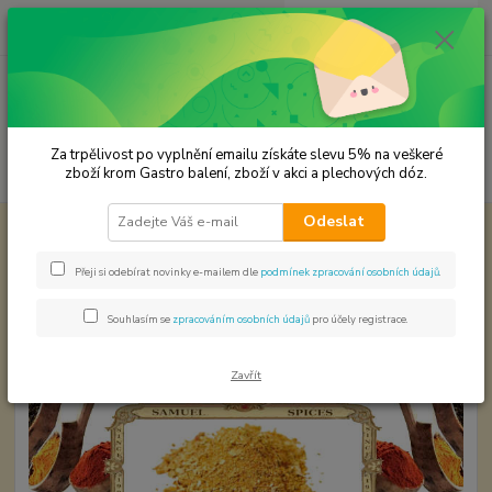
0
ks
CZK
za
0,00 Kč
Menu
Za trpělivost po vyplnění emailu získáte slevu 5% na veškeré
Hledat
zboží krom Gastro balení, zboží v akci a plechových dóz.
Odeslat
Úvod
Koření od Samuela podle způsobu použití
Brněnská pečeně
Brněnská pečeně
Přeji si odebírat novinky e-mailem dle
podmínek zpracování osobních údajů
.
Souhlasím se
zpracováním osobních údajů
pro účely registrace.
Zavřít