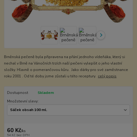
Brněnská pečeně byla připravena na přání jednoho vídeňáka, který si
nechal v Brně na Vánočních trzích naší pečeni vylepšit o jeho vlastní
složky. Hlavně o pomerančovou kůru. Jako dárky pro své zaměstnance
roku 2001 . Od té doby jsme zůstali u této receptury.
celý popis
Dostupnost
Skladem
Množstevní slevy:
60 Kč
/
ks
54 Kč
bez DPH