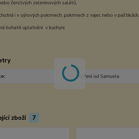
nebo čerstvých zeleninových salátů.
hutná i v sýrových pokrmech, pokrmech z vajec nebo v paštikách
má bohaté uplatnění v kuchyni.
etry
ce
Koření od Samuela
jící zboží
7