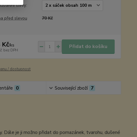
žstevní slevy:
a před slevou
70 Kč
 Kč
/
ks
Přidat do košíku
Kč
bez DPH
cenu / dostupnost
ntáře
0
Související zboží
7
by. Dále je ji možno přidat do pomazánek, tvarohu, dušené