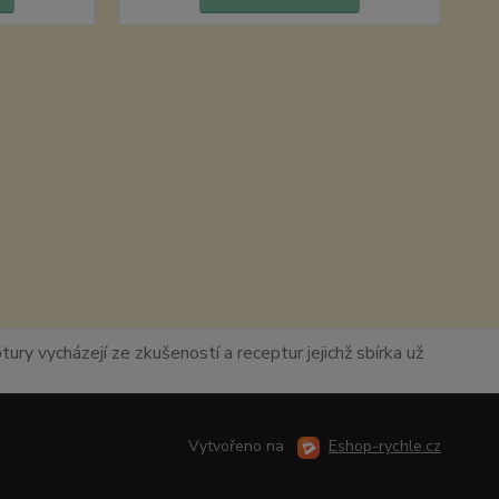
ury vycházejí ze zkušeností a receptur jejichž sbírka už
Vytvořeno na
Eshop-rychle.cz