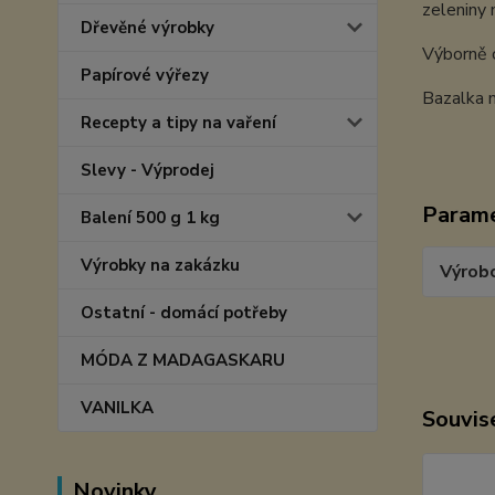
zeleniny 
Dřevěné výrobky
Výborně c
Papírové výřezy
Bazalka 
Recepty a tipy na vaření
Slevy - Výprodej
Param
Balení 500 g 1 kg
Výrobky na zakázku
Výrob
Ostatní - domácí potřeby
MÓDA Z MADAGASKARU
VANILKA
Souvise
Novinky