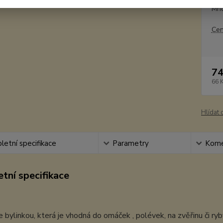
Mno
Cen
74
66 
Hlídat 
etní specifikace
Parametry
Kome
tní specifikace
e bylinkou, která je vhodná do omáček , polévek, na zvěřinu či ry