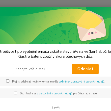
Hledat
KOŘENÍ JEDNODRUHOVÉ
Bazalka
lka
trpělivost po vyplnění emailu získáte slevu 5% na veškeré zboží 
Gastro balení, zboží v akci a plechových dóz.
Bazalk
Odeslat
zvěřinu
dušené
Přeji si odebírat novinky e-mailem dle
podmínek zpracování osobních údajů
.
chutná
Bazalk
Souhlasím se
zpracováním osobních údajů
pro účely registrace.
Dos
Zavřít