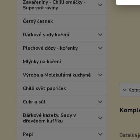
Zavařeniny - Chilli omáčky -
Superpotraviny
Černý česnek
Dárkové sady koření
Plechové dózy - kořenky
Mlýnky na koření
Výroba a Molekulární kuchyně
Chilli svět papriček
Kompl
Cukr a sůl
Komple
Dárkové kazety. Sady v
dřevěném kufříku
Pepř
Bazalka j