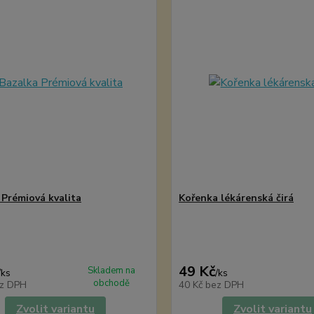
 Prémiová kvalita
Kořenka lékárenská čirá
49 Kč
Skladem na
/
ks
/
ks
obchodě
z DPH
40 Kč
bez DPH
Zvolit variantu
Zvolit variantu