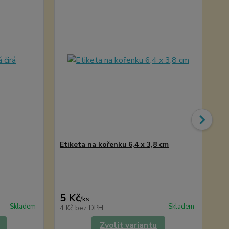
Etiketa na kořenku 6,4 x 3,8 cm
8 P
ex
5 Kč
2 
/
ks
Skladem
Skladem
4 Kč
bez DPH
2 
Zvolit variantu