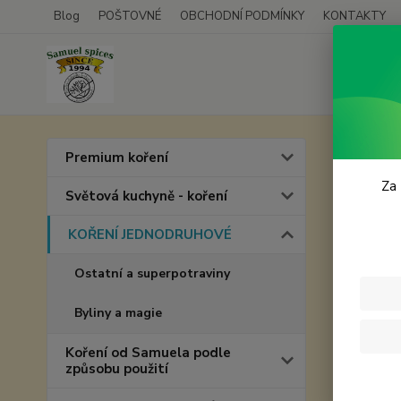
Blog
POŠTOVNÉ
OBCHODNÍ PODMÍNKY
KONTAKTY
Úvod
Premium koření
Baza
Za 
Světová kuchyně - koření
KOŘENÍ JEDNODRUHOVÉ
Ostatní a superpotraviny
Byliny a magie
Koření od Samuela podle
způsobu použití