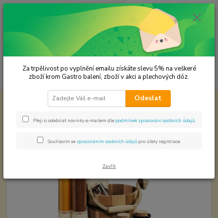
0
ks
CZK
za
0,00 Kč
Menu
Za trpělivost po vyplnění emailu získáte slevu 5% na veškeré
Hledat
zboží krom Gastro balení, zboží v akci a plechových dóz.
Odeslat
Úvod
Premium koření
Bazalka Prémiová kvalita
Bazalka Prémiová kvalita
Přeji si odebírat novinky e-mailem dle
podmínek zpracování osobních údajů
.
Souhlasím se
zpracováním osobních údajů
pro účely registrace.
Zavřít