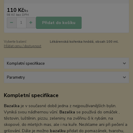
110 Kč
/
ks
98 Kč
bez DPH
Přidat do košíku
Vyberte balení:
Lékárenská kořenka hnědá, obsah 100 ml.
Hlídat cenu / dostupnost
Kompletní specifikace
Parametry
Kompletní specifikace
Bazalka
je v současné době jedna z nejpoužívanějších bylin.
Vyniká svou nádhernou vůní.
Bazalka
se používá do omáček ,
těstovin, luštěnin, pizzu, zeleniny, na zvěřinu či k rybám, na
skopové, do mletých mas, ale i na kuře. Nezklame ani při pečení a
grilování. Dále je možno
bazalku
přidat do pomazánek, tvarohu,