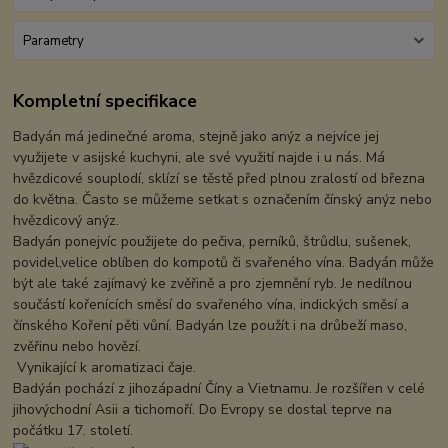
Parametry
Kompletní specifikace
Badyán má jedinečné aroma, stejně jako anýz a nejvíce jej
využijete v asijské kuchyni, ale své využití najde i u nás. Má
hvězdicové souplodí, sklízí se těstě před plnou zralostí od března
do května. Často se můžeme setkat s označením čínský anýz nebo
hvězdicový anýz.
Badyán ponejvíc použijete do pečiva, perníků, štrůdlu, sušenek,
povidel,velice oblíben do kompotů či svařeného vína. Badyán může
být ale také zajímavý ke zvěřině a pro zjemnění ryb. Je nedílnou
součástí kořenících směsí do svařeného vína, indických směsí a
čínského Koření pěti vůní. Badyán lze použít i na drůbeží maso,
zvěřinu nebo hovězí.
Vynikající k aromatizaci čaje.
Badýán pochází z jihozápadní Číny a Vietnamu. Je rozšířen v celé
jihovýchodní Asii a tichomoří. Do Evropy se dostal teprve na
počátku 17. století.