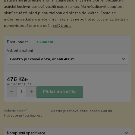
Badyán má jedinečné aroma, stejně jako anýz a nejvíce jej využijete v
asijské kuchyni, ale své využití najde i u nás. Má hvězdicové souplodí,
sklízí se těstě před plnou zralostí od března do května. Často se
můžeme setkat s označením čínský anýz nebo hvězdicový anýz. Badyán
ponejvíc použijete do peč...
celý popis
Dostupnost
Skladem
Vyberte balení
476 Kč
/
ks
425 Kč
bez DPH
Přidat do košíku
Vyberte balení:
Gastro plechová dóza, obsah 400 ml.
Hlídat cenu / dostupnost
Kompletní specifikace