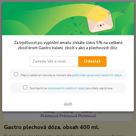
0
ks
CZK
za
0,00 Kč
Menu
Za trpělivost po vyplnění emailu získáte slevu 5% na veškeré
Hledat
zboží krom Gastro balení, zboží v akci a plechových dóz.
Odeslat
Úvod
Premium koření
Badyán mletý Prémiová kvalita
Badyán mletý Prémiová kvalita
Přeji si odebírat novinky e-mailem dle
podmínek zpracování osobních údajů
.
Souhlasím se
zpracováním osobních údajů
pro účely registrace.
Zavřít
Gastro plechová dóza, obsah 400 ml.