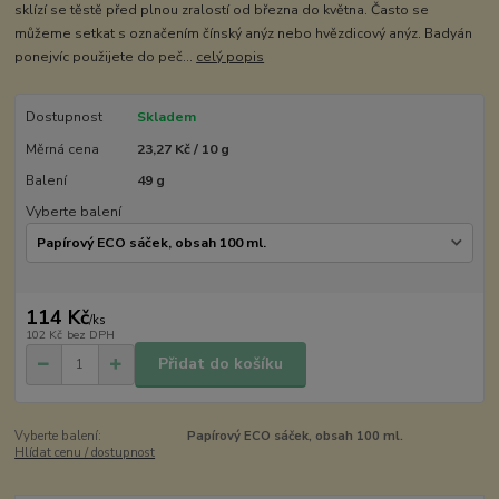
sklízí se těstě před plnou zralostí od března do května. Často se
můžeme setkat s označením čínský anýz nebo hvězdicový anýz. Badyán
ponejvíc použijete do peč...
celý popis
Dostupnost
Skladem
Měrná cena
23,27 Kč / 10 g
Balení
49 g
Vyberte balení
114 Kč
/
ks
102 Kč
bez DPH
Přidat do košíku
Vyberte balení:
Papírový ECO sáček, obsah 100 ml.
Hlídat cenu / dostupnost