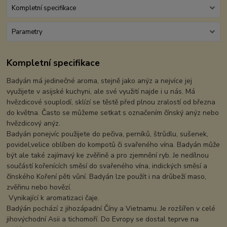
Kompletní specifikace
Parametry
Kompletní specifikace
Badyán má jedinečné aroma, stejně jako anýz a nejvíce jej
využijete v asijské kuchyni, ale své využití najde i u nás. Má
hvězdicové souplodí, sklízí se těstě před plnou zralostí od března
do května. Často se můžeme setkat s označením čínský anýz nebo
hvězdicový anýz.
Badyán ponejvíc použijete do pečiva, perníků, štrůdlu, sušenek,
povidel,velice oblíben do kompotů či svařeného vína. Badyán může
být ale také zajímavý ke zvěřině a pro zjemnění ryb. Je nedílnou
součástí kořenících směsí do svařeného vína, indických směsí a
čínského Koření pěti vůní. Badyán lze použít i na drůbeží maso,
zvěřinu nebo hovězí.
Vynikající k aromatizaci čaje.
Badýán pochází z jihozápadní Číny a Vietnamu. Je rozšířen v celé
jihovýchodní Asii a tichomoří. Do Evropy se dostal teprve na