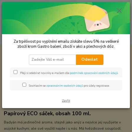
0
ks
CZK
za
0,00 Kč
Menu
Hledat
Za trpělivost po vyplnění emailu získáte slevu 5% na veškeré
zboží krom Gastro balení, zboží v akci a plechových dóz.
Úvod
Premium koření
Badyán mletý Prémiová kvalita
Odeslat
Badyán mletý Prémiová kvalita
Přeji si odebírat novinky e-mailem dle
podmínek zpracování osobních údajů
.
Souhlasím se
zpracováním osobních údajů
pro účely registrace.
Zavřít
Papírový ECO sáček, obsah 100 ml.
Badyán má jedinečné aroma, stejně jako anýz a nejvíce jej využijete v
asijské kuchyni, ale své využití najde i u nás. Má hvězdicové souplodí,