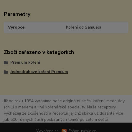
Parametry
Výrobce
Koření od Samuela
Zboží zařazeno v kategoriích
Premium koření
Jednodruhové koření Premium
Již od roku 1994 vyrábíme naše originální směsi koření, medolády
(chilli s medem) a jiné kořenářské speciality. Naše receptury
vycházejí ze zkušeností a receptur jejichž sbírka už dosáhla více
jak 500 různých šarží posbíraných téměř po celém světě.
Vytvořeno na
Eshop-rychle.cz