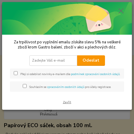
0
ks
CZK
za
0,00 Kč
Menu
Za trpělivost po vyplnění emailu získáte slevu 5% na veškeré
Hledat
zboží krom Gastro balení, zboží v akci a plechových dóz.
Odeslat
Úvod
Premium koření
Badyán celý Prémiová kvalita
Badyán celý Prémiová kvalita
Přeji si odebírat novinky e-mailem dle
podmínek zpracování osobních údajů
.
Souhlasím se
zpracováním osobních údajů
pro účely registrace.
Zavřít
Papírový ECO sáček, obsah 100 ml.