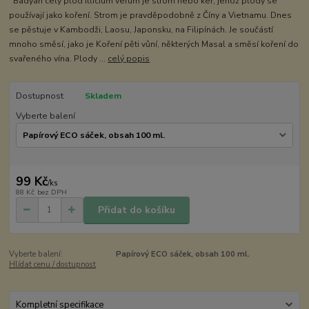
Badyán celý plod Illicium verum je strom nebo keř, jehož plody se
používají jako koření. Strom je pravděpodobně z Číny a Vietnamu. Dnes
se pěstuje v Kambodži, Laosu, Japonsku, na Filipínách. Je součástí
mnoho směsí, jako je Koření pěti vůní, některých Masal a směsí koření do
svařeného vína. Plody ...
celý popis
Dostupnost
Skladem
Vyberte balení
99 Kč
/
ks
88 Kč
bez DPH
Přidat do košíku
Vyberte balení:
Papírový ECO sáček, obsah 100 ml.
Hlídat cenu / dostupnost
Kompletní specifikace