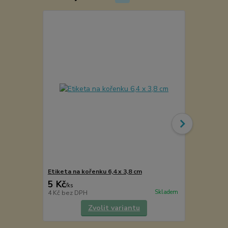
Etiketa na kořenku 6,4 x 3,8 cm
Kořenka lék
5 Kč
49 Kč
/
ks
/
ks
Skladem
4 Kč
bez DPH
40 Kč
bez D
Zvolit variantu