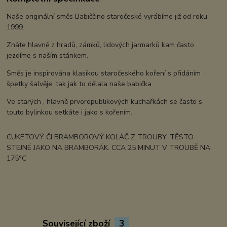
Naše originální směs Babiččino staročeské vyrábíme již od roku
1999.
Znáte hlavně z hradů, zámků, lidových jarmarků kam často
jezdíme s naším stánkem.
Směs je inspirována klasikou staročeského koření s přidáním
špetky šalvěje, tak jak to dělala naše babička.
Ve starých , hlavně prvorepublikových kuchařkách se často s
touto bylinkou setkáte i jako s kořením.
CUKETOVÝ ČI BRAMBOROVÝ KOLÁČ Z TROUBY. TĚSTO
STEJNÉ JAKO NA BRAMBORÁK. CCA 25 MINUT V TROUBĚ NA
175°C
Související zboží
3