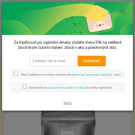
0
ks
CZK
za
0,00 Kč
Menu
Za trpělivost po vyplnění emailu získáte slevu 5% na veškeré
Hledat
zboží krom Gastro balení, zboží v akci a plechových dóz.
Odeslat
Úvod
Koření od Samuela podle způsobu použití
Bramborová jídla
Babiččino staročeské
Přeji si odebírat novinky e-mailem dle
podmínek zpracování osobních údajů
.
Babiččino staročeské
Souhlasím se
zpracováním osobních údajů
pro účely registrace.
Zavřít