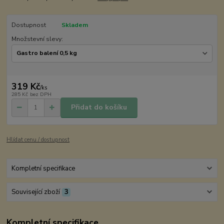
Dostupnost
Skladem
Množstevní slevy:
319 Kč
/
ks
285 Kč
bez DPH
Přidat do košíku
Hlídat cenu / dostupnost
Kompletní specifikace
Související zboží
3
Kompletní specifikace