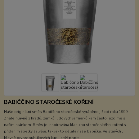
BABIČČINO STAROČESKÉ KOŘENÍ
Naše originální směs Babiččino staročeské vyrábíme již od roku 1999.
Znáte hlavně z hradů, zámků, lidových jarmarků kam často jezdíme s
naším stánkem. Směs je inspirována klasikou staročeského koření s
přidáním špetky šalvěje, tak jak to dělala naše babička. Ve starých ,
hlavně prvorepublikových kuc...
celý popis