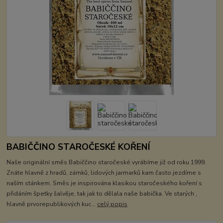
BABIČČINO STAROČESKÉ KOŘENÍ
Naše originální směs Babiččino staročeské vyrábíme již od roku 1999.
Znáte hlavně z hradů, zámků, lidových jarmarků kam často jezdíme s
naším stánkem. Směs je inspirována klasikou staročeského koření s
přidáním špetky šalvěje, tak jak to dělala naše babička. Ve starých ,
hlavně prvorepublikových kuc...
celý popis