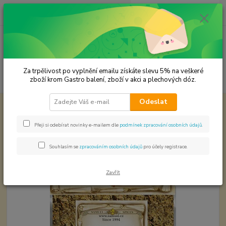
0
ks
CZK
za
0,00 Kč
Menu
Za trpělivost po vyplnění emailu získáte slevu 5% na veškeré
Hledat
zboží krom Gastro balení, zboží v akci a plechových dóz.
Odeslat
Úvod
Koření od Samuela podle způsobu použití
Bramborová jídla
Babiččino staročeské
Přeji si odebírat novinky e-mailem dle
podmínek zpracování osobních údajů
.
Babiččino staročeské
Souhlasím se
zpracováním osobních údajů
pro účely registrace.
Zavřít