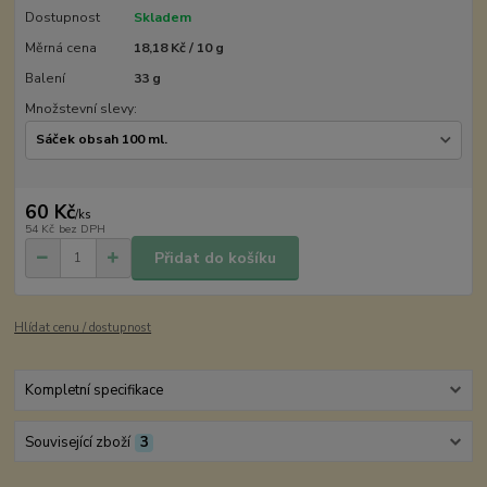
Dostupnost
Skladem
Měrná cena
18,18 Kč / 10 g
Balení
33 g
Množstevní slevy:
60 Kč
/
ks
54 Kč
bez DPH
Přidat do košíku
Hlídat cenu / dostupnost
Kompletní specifikace
Související zboží
3