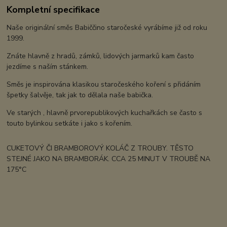
Kompletní specifikace
Naše originální směs Babiččino staročeské vyrábíme již od roku
1999.
Znáte hlavně z hradů, zámků, lidových jarmarků kam často
jezdíme s naším stánkem.
Směs je inspirována klasikou staročeského koření s přidáním
špetky šalvěje, tak jak to dělala naše babička.
Ve starých , hlavně prvorepublikových kuchařkách se často s
touto bylinkou setkáte i jako s kořením.
CUKETOVÝ ČI BRAMBOROVÝ KOLÁČ Z TROUBY. TĚSTO
STEJNÉ JAKO NA BRAMBORÁK. CCA 25 MINUT V TROUBĚ NA
175°C