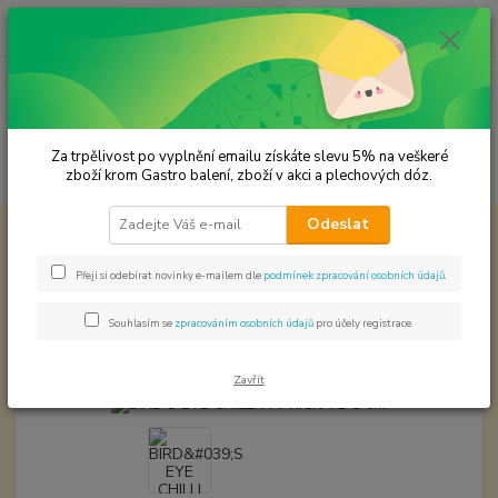
0
ks
CZK
za
0,00 Kč
Menu
Za trpělivost po vyplnění emailu získáte slevu 5% na veškeré
Hledat
zboží krom Gastro balení, zboží v akci a plechových dóz.
Odeslat
Úvod
Chilli svět papriček
BIRD'S EYE CHILLI PAPRIČKA 1-3 cm
BIRD'S EYE CHILLI PAPRIČKA 1-3
Přeji si odebírat novinky e-mailem dle
podmínek zpracování osobních údajů
.
cm
Souhlasím se
zpracováním osobních údajů
pro účely registrace.
Akce
Zavřít