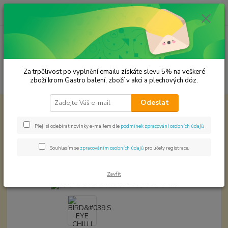
0
ks
CZK
za
0,00 Kč
Menu
Za trpělivost po vyplnění emailu získáte slevu 5% na veškeré
Hledat
zboží krom Gastro balení, zboží v akci a plechových dóz.
Odeslat
Úvod
Chilli svět papriček
BIRD'S EYE CHILLI PAPRIČKA 1-3 cm
BIRD'S EYE CHILLI PAPRIČKA 1-3
Přeji si odebírat novinky e-mailem dle
podmínek zpracování osobních údajů
.
cm
Souhlasím se
zpracováním osobních údajů
pro účely registrace.
Akce
Zavřít