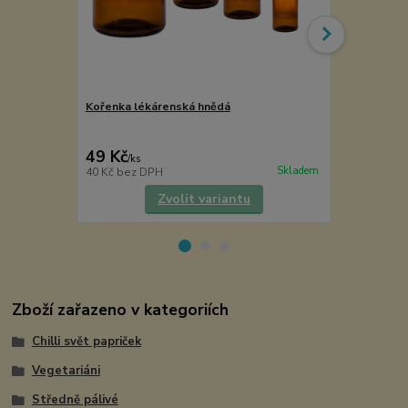
Kořenka lékárenská hnědá
Etiketa na k
49 Kč
5 Kč
/
ks
/
ks
Skladem
40 Kč
bez DPH
4 Kč
bez DP
Zvolit variantu
Zboží zařazeno v kategoriích
Chilli svět papriček
Vegetariáni
Středně pálivé