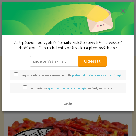
0
ks
CZK
za
0,00 Kč
Menu
Za trpělivost po vyplnění emailu získáte slevu 5% na veškeré
Hledat
zboží krom Gastro balení, zboží v akci a plechových dóz.
Odeslat
Úvod
Chilli svět papriček
BIRD'S EYE CHILLI PAPRIČKA 1-3 cm
BIRD'S EYE CHILLI PAPRIČKA 1-3
Přeji si odebírat novinky e-mailem dle
podmínek zpracování osobních údajů
.
cm
Souhlasím se
zpracováním osobních údajů
pro účely registrace.
Akce
Zavřít