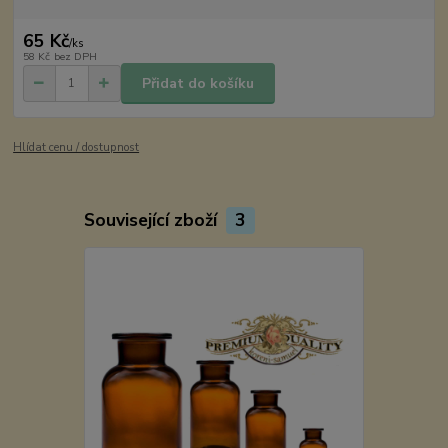
65 Kč
/
ks
58 Kč
bez DPH
Přidat do košíku
Hlídat cenu / dostupnost
Související zboží
3