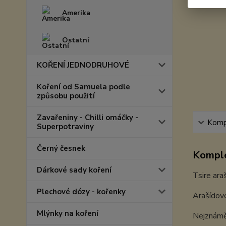
Amerika
Ostatní
KOŘENÍ JEDNODRUHOVÉ
Koření od Samuela podle
způsobu použití
Zavařeniny - Chilli omáčky -
Kompl
Superpotraviny
Černý česnek
Komple
Dárkové sady koření
Tsire ara
Plechové dózy - kořenky
Arašídové
Mlýnky na koření
Nejznáměj