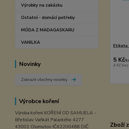
Výrobky na zakázku
Ostatní - domácí potřeby
MÓDA Z MADAGASKARU
VANILKA
Etiketa 
5 Kč
/
k
Novinky
4 Kč
bez
Zobrazit všechny novinky
Výrobce koření
Výroba koření KOŘENÍ OD SAMUELA -
Břetislav Vaňkát Palackého 4277
Zboží 
43001 Chomutov IČ62200488 DIČ