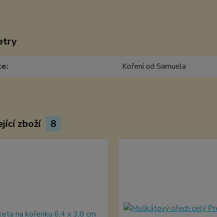
etry
ce
Koření od Samuela
jící zboží
8