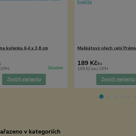
na kořenku 6,4 x 3,8 cm
Muškátový ořech celý Prémi
189 Kč
s
/
ks
Skladem
 DPH
169 Kč
bez DPH
Zvolit variantu
Zvolit variantu
zařazeno v kategoriích