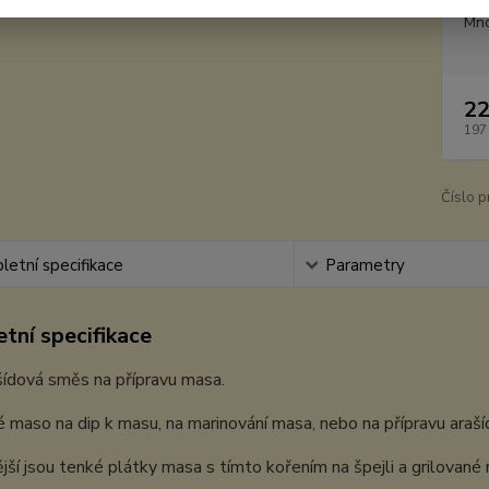
Mno
22
197
Číslo p
etní specifikace
Parametry
tní specifikace
šídová směs na přípravu masa.
 maso na dip k masu, na marinování masa, nebo na přípravu araš
ší jsou tenké plátky masa s tímto kořením na špejli a grilované n