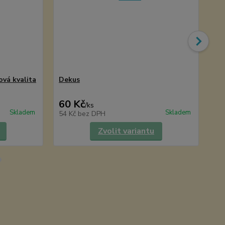
ová kvalita
Dekus
Ch
60 Kč
69
/
ks
Skladem
Skladem
54 Kč
bez DPH
62
Zvolit variantu