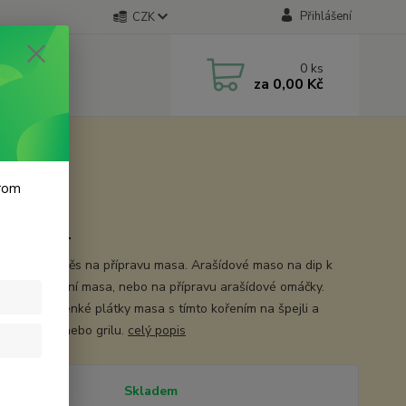
Přihlášení
CZK
0
ks
za
0,00 Kč
krom
k 100 ml
arašídová směs na přípravu masa. Arašídové maso na dip k
na marinování masa, nebo na přípravu arašídové omáčky.
mější jsou tenké plátky masa s tímto kořením na špejli a
ané na ohni nebo grilu.
celý popis
tupnost
Skladem