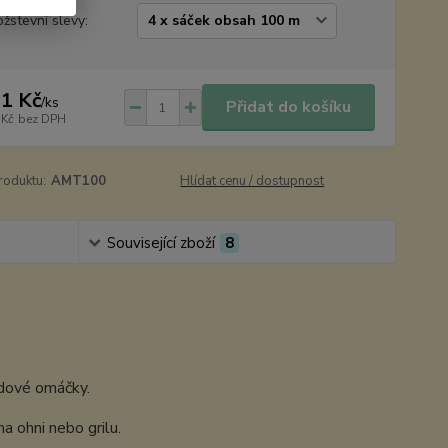
žstevní slevy:
1 Kč
/
ks
Přidat do košíku
 Kč
bez DPH
roduktu:
AMT100
Hlídat cenu / dostupnost
Související zboží
8
ídové omáčky.
a ohni nebo grilu.