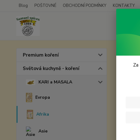
Blog
POŠTOVNÉ
OBCHODNÍ PODMÍNKY
KONTAKTY
Úvod
S
Premium koření
Araš
Za 
Světová kuchyně - koření
KARI a MASALA
Evropa
Afrika
Asie