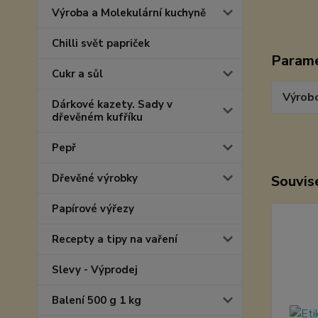
Výroba a Molekulární kuchyně
Chilli svět papriček
Param
Cukr a sůl
Výrob
Dárkové kazety. Sady v
dřevěném kufříku
Pepř
Dřevěné výrobky
Souvise
Papírové výřezy
Recepty a tipy na vaření
Slevy - Výprodej
Balení 500 g 1 kg