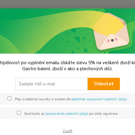
Hledat
větová kuchyně - koření
Afrika
Arašídové maso - Tsire
ídové maso - Tsire
trpělivost po vyplnění emailu získáte slevu 5% na veškeré zboží 
Gastro balení, zboží v akci a plechových dóz.
Sáče
Odeslat
Tsire 
masu, 
Přeji si odebírat novinky e-mailem dle
podmínek zpracování osobních údajů
.
Nejzná
grilov
Souhlasím se
zpracováním osobních údajů
pro účely registrace.
Dos
Zavřít