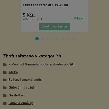
Etiketa na kořenku 6,4 x 3,8 cm
Muškátový o
5 Kč
189 Kč
/
ks
/
ks
Skladem
4 Kč
bez DPH
169 Kč
bez 
Zvolit variantu
Zboží zařazeno v kategoriích
Koření od Samuela podle způsobu použití
Afrika
Světově známé směsi
Grilování a rožnění
Na drůbež
Guláš a omáčky