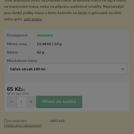
Tsire arašídová směs na přípravu masa. Arašídové maso na dip k masu,
na marinování masa, nebo na přípravu arašídové omáčky. Nejznámější
jsou tenké plátky masa s tímto kořením na špejli a grilované na ohni
nebo grilu.
celý popis
Dostupnost
Skladem
Měrná cena
10,48 Kč / 10 g
Balení
62 g
Množstevní slevy:
65 Kč
/
ks
58 Kč
bez DPH
Přidat do košíku
Číslo produktu:
AMT100
Hlídat cenu / dostupnost