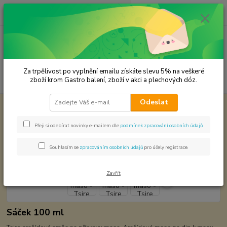
0
ks
CZK
za
0,00 Kč
Menu
Za trpělivost po vyplnění emailu získáte slevu 5% na veškeré
Hledat
zboží krom Gastro balení, zboží v akci a plechových dóz.
Odeslat
Úvod
Světová kuchyně - koření
Afrika
Arašídové maso - Tsire
Arašídové maso - Tsire
Přeji si odebírat novinky e-mailem dle
podmínek zpracování osobních údajů
.
Souhlasím se
zpracováním osobních údajů
pro účely registrace.
Zavřít
Sáček 100 ml