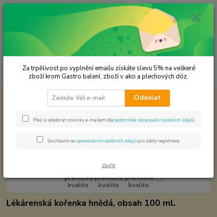
0
ks
CZK
za
0,00 Kč
Menu
Za trpělivost po vyplnění emailu získáte slevu 5% na veškeré
Hledat
zboží krom Gastro balení, zboží v akci a plechových dóz.
Odeslat
Úvod
Premium koření
Anýz celý premiová kvalita
Anýz celý premiová kvalita
Přeji si odebírat novinky e-mailem dle
podmínek zpracování osobních údajů
.
Souhlasím se
zpracováním osobních údajů
pro účely registrace.
Zavřít
Lékárenská kořenka hnědá, obsah 100 ml.