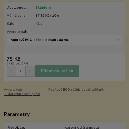
Dostupnost
Skladem
Měrná cena
17,86 Kč / 10 g
Balení
42 g
Vyberte balení
75 Kč
67 Kč
bez DPH
Přidat do košíku
Vyberte balení:
Papírový ECO sáček, obsah 100 ml.
Hlídat cenu / dostupnost
Parametry
Výrobce
Koření od Samuela