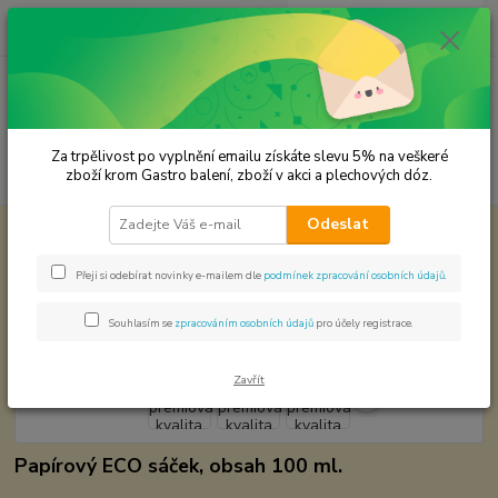
0
ks
CZK
za
0,00 Kč
Menu
Za trpělivost po vyplnění emailu získáte slevu 5% na veškeré
Hledat
zboží krom Gastro balení, zboží v akci a plechových dóz.
Odeslat
Úvod
Premium koření
Anýz celý premiová kvalita
Anýz celý premiová kvalita
Přeji si odebírat novinky e-mailem dle
podmínek zpracování osobních údajů
.
Souhlasím se
zpracováním osobních údajů
pro účely registrace.
Zavřít
Papírový ECO sáček, obsah 100 ml.