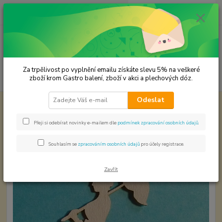
0
ks
CZK
za
0,00 Kč
Menu
Za trpělivost po vyplnění emailu získáte slevu 5% na veškeré
Hledat
zboží krom Gastro balení, zboží v akci a plechových dóz.
Odeslat
Úvod
Papírové výřezy
Anglická dáma 1 ks
Anglická dáma 1 ks
Přeji si odebírat novinky e-mailem dle
podmínek zpracování osobních údajů
.
Souhlasím se
zpracováním osobních údajů
pro účely registrace.
Zavřít