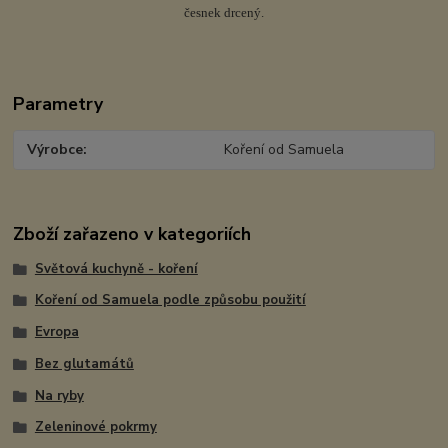
česnek drcený.
Parametry
Výrobce
Koření od Samuela
Zboží zařazeno v kategoriích
Světová kuchyně - koření
Koření od Samuela podle způsobu použití
Evropa
Bez glutamátů
Na ryby
Zeleninové pokrmy