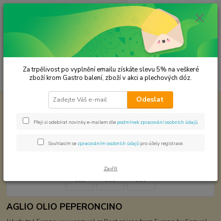
0
ks
CZK
za
0,00 Kč
Menu
Za trpělivost po vyplnění emailu získáte slevu 5% na veškeré
Hledat
zboží krom Gastro balení, zboží v akci a plechových dóz.
Odeslat
Úvod
Světová kuchyně - koření
Evropa
Aglio olio
Aglio olio
Přeji si odebírat novinky e-mailem dle
podmínek zpracování osobních údajů
.
Souhlasím se
zpracováním osobních údajů
pro účely registrace.
Zavřít
AGLIO OLIO PEPERONCINO