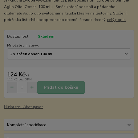
Jak chutná Evropa www.samuel.cz Best spices from Europe by Samuel.
Aglio Olio (Obsah: 100 ml.) Směs koření bez soli a přidaného
glutamátu Aglio olio světoznámá italská klasika na těstoviny. Složení:
petrželka list, chilli pepperoncino drcené, česnek drcený.
celý popis
Dostupnost
Skladem
Množstevní slevy:
124 Kč
/
ks
111 Kč
bez DPH
Přidat do košíku
Hlídat cenu / dostupnost
Kompletní specifikace