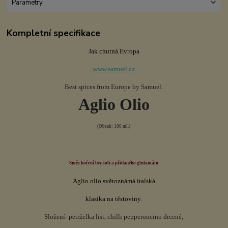
Parametry
Kompletní specifikace
Jak chutná Evropa
www.samuel.cz
Best spices from Europe by Samuel.
Aglio Olio
(
Obsah: 100 ml.)
Směs koření bez soli a přidaného glutamátu
Aglio olio světoznámá italská
klasika na těstoviny.
Složení: petrželka list, chilli pepperoncino drcené,