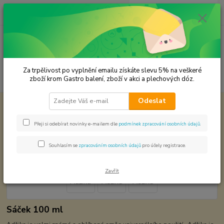
0
ks
CZK
za
0,00 Kč
Menu
Za trpělivost po vyplnění emailu získáte slevu 5% na veškeré
Hledat
zboží krom Gastro balení, zboží v akci a plechových dóz.
Odeslat
Úvod
Světová kuchyně - koření
Asie
Adžika
Adžika
Přeji si odebírat novinky e-mailem dle
podmínek zpracování osobních údajů
.
Souhlasím se
zpracováním osobních údajů
pro účely registrace.
Zavřít
Sáček 100 ml