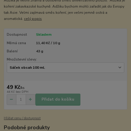
Adžika je velmi známá a oblíbená směs universálního použití. Adžika je
koření zakavkazské kuchyně. Adžiku bychom mohli zařadit jak do Evropy
tak Asie. Velmi zajímavá směs koření, jen velmi jemně ostrá a
aromatická.
celý popis
Dostupnost
Skladem
Měrná cena
11,40 Kč / 10 g
Balení
43 g
Množstevní slevy:
49 Kč
/
ks
44 Kč
bez DPH
Přidat do košíku
Hlídat cenu / dostupnost
Podobné produkty