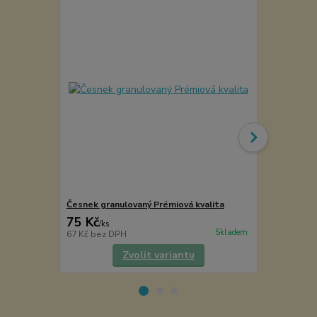
Česnek granulovaný Prémiová kvalita
Majoránka li
75 Kč
75 Kč
/
ks
/
ks
Skladem
67 Kč
bez DPH
67 Kč
bez D
Zvolit variantu